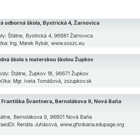
á odborná škola, Bystrická 4, Žarnovica
ota
ly: Štátne, Bystrická 4, 96681 Žarnovica
ľ/ka: Ing. Marek Rybár, www.soszc.eu
dná škola s materskou školou Župkov
om
koly: Štátne, Župkov 18, 96671 Župkov
teľ/ka: Mgr. Iveta Tomášová, zszupkov.sk
Františka Švantnera, Bernolákova 9, Nová Baňa
Štátne, Bernolákova 9, 96801 Nová Baňa
: PaedDr. Renáta Juhásová, www.gfsnbana.edupage.org