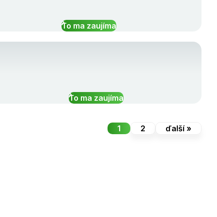
To ma zaujíma
To ma zaujíma
1
2
ďalší »