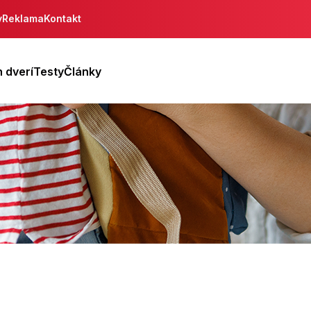
y
Reklama
Kontakt
 dverí
Testy
Články
ca
ica