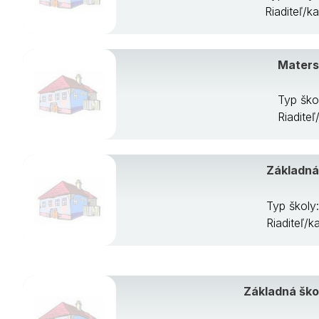
Riaditeľ/
Matersk
Typ ško
Riadite
Základná
Typ školy
Riaditeľ/
Základná ško