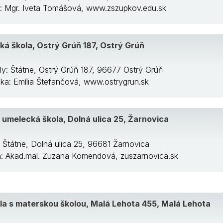
ka: Mgr. Iveta Tomášová, www.zszupkov.edu.sk
á škola, Ostrý Grúň 187, Ostrý Grúň
ly: Štátne, Ostrý Grúň 187, 96677 Ostrý Grúň
ľ/ka: Emília Štefančová, www.ostrygrun.sk
 umelecká škola, Dolná ulica 25, Žarnovica
: Štátne, Dolná ulica 25, 96681 Žarnovica
ka: Akad.mal. Zuzana Komendová, zuszarnovica.sk
la s materskou školou, Malá Lehota 455, Malá Lehota