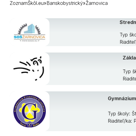
ZoznamŠkôl.eu
»
Banskobystrický
»
Žarnovica
Krupina
Lučenec
Poltár
Stredn
Revúca
Rimavská Sob
Typ ško
Veľký Krtíš
Riadite
Zvolen
Žarnovica
Zákla
Žiar nad Hron
Typ š
Riadi
Gymnázium 
Typ školy: 
Riaditeľ/ka