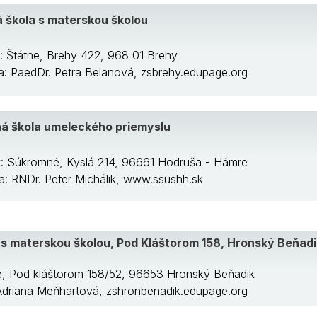
 škola s materskou školou
: Štátne, Brehy 422, 968 01 Brehy
ka: PaedDr. Petra Belanová, zsbrehy.edupage.org
á škola umeleckého priemyslu
y: Súkromné, Kyslá 214, 96661 Hodruša - Hámre
ka: RNDr. Peter Michálik, www.ssushh.sk
 s materskou školou, Pod Kláštorom 158, Hronský Beňadi
ne, Pod kláštorom 158/52, 96653 Hronský Beňadik
. Adriana Meňhartová, zshronbenadik.edupage.org