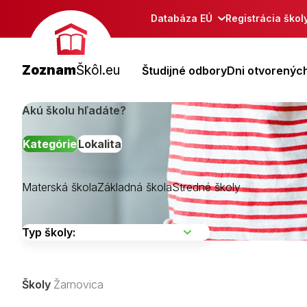
Databáza EÚ
Registrácia škol
Zoznam
Škôl.eu
Študijné odbory
Dni otvorených
Akú školu hľadáte?
Kategórie
Lokalita
Materská škola
Základná škola
Stredné školy
Banská Bystri
Banská Štiavn
Brezno
Školy
Žarnovica
Detva