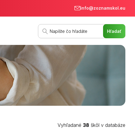
info@zoznamskol.eu
Vyhľadané
38
škôl v databáze