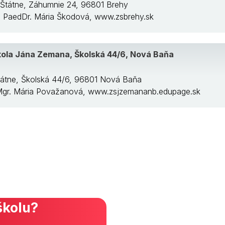
 Štátne, Záhumnie 24, 96801 Brehy
a: PaedDr. Mária Škodová, www.zsbrehy.sk
kola Jána Zemana, Školská 44/6, Nová Baňa
tátne, Školská 44/6, 96801 Nová Baňa
: Mgr. Mária Považanová, www.zsjzemananb.edupage.sk
školu?