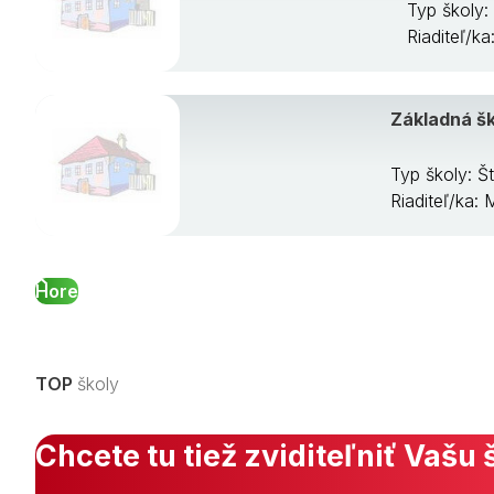
Typ školy:
Riaditeľ/k
Základná š
Typ školy: Š
Riaditeľ/ka
Hore
TOP
školy
Chcete tu tiež zviditeľniť Vašu 