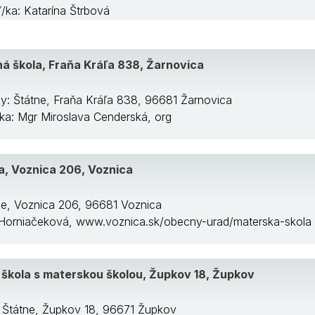
ľ/ka: Katarína Štrbová
á škola, Fraňa Kráľa 838, Žarnovica
ly: Štátne, Fraňa Kráľa 838, 96681 Žarnovica
/ka: Mgr Miroslava Cenderská, org
a, Voznica 206, Voznica
ne, Voznica 206, 96681 Voznica
da Horniačeková, www.voznica.sk/obecny-urad/materska-skola
 škola s materskou školou, Župkov 18, Župkov
: Štátne, Župkov 18, 96671 Župkov