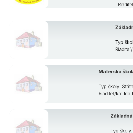
Riadite
Základn
Typ ško
Riaditeľ
Materská škol
Typ školy: Štát
Riaditeľ/ka: I
Základná
Typ školy