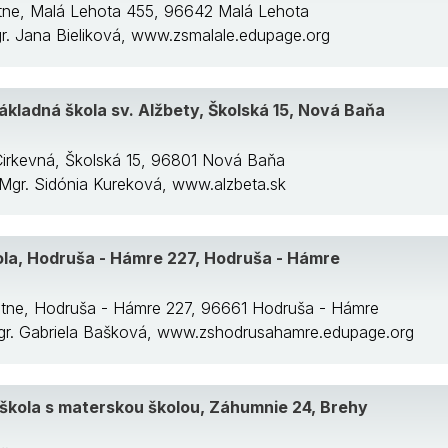
átne, Malá Lehota 455, 96642 Malá Lehota
gr. Jana Bieliková, www.zsmalale.edupage.org
ákladná škola sv. Alžbety, Školská 15, Nová Baňa
Cirkevná, Školská 15, 96801 Nová Baňa
: Mgr. Sidónia Kureková, www.alzbeta.sk
ola, Hodruša - Hámre 227, Hodruša - Hámre
tátne, Hodruša - Hámre 227, 96661 Hodruša - Hámre
Mgr. Gabriela Bašková, www.zshodrusahamre.edupage.org
škola s materskou školou, Záhumnie 24, Brehy