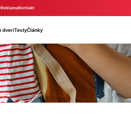
y
Reklama
Kontakt
 dverí
Testy
Články
ca
ica