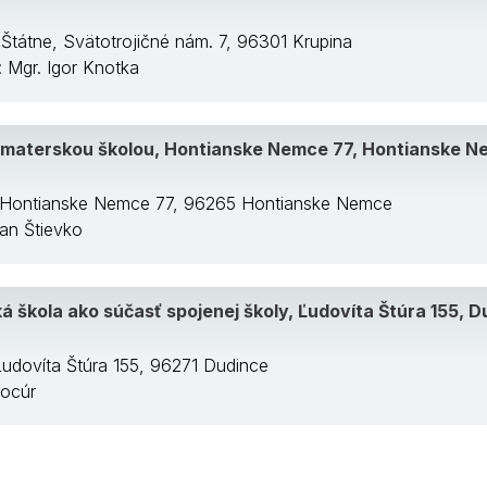
 Štátne, Svätotrojičné nám. 7, 96301 Krupina
a: Mgr. Igor Knotka
s materskou školou, Hontianske Nemce 77, Hontianske 
, Hontianske Nemce 77, 96265 Hontianske Nemce
lan Štievko
 škola ako súčasť spojenej školy, Ľudovíta Štúra 155, D
Ľudovíta Štúra 155, 96271 Dudince
Kocúr