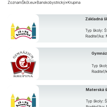
ZoznamŠkôl.eu
»
Banskobystrický
»
Krupina
Krupina
Lučenec
Poltár
Základná š
Revúca
Rimavská Sob
Typ školy: 
Veľký Krtíš
Riaditeľ/ka
Zvolen
Žarnovica
Žiar nad Hron
Gymnázi
Typ škol
Riaditeľ
Materská š
Typ školy: 
Riaditeľ/ka