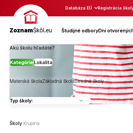
Databáza EÚ
Registrácia škol
Zoznam
Škôl.eu
Študijné odbory
Dni otvorených
Akú školu hľadáte?
Kategórie
Lokalita
Materská škola
Základná škola
Stredné školy
Banská Bystri
Banská Štiavn
Brezno
Školy
Krupina
Detva