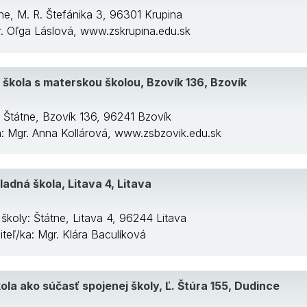
tne, M. R. Štefánika 3, 96301 Krupina
gr. Oľga Láslová, www.zskrupina.edu.sk
škola s materskou školou, Bzovík 136, Bzovík
: Štátne, Bzovík 136, 96241 Bzovík
ka: Mgr. Anna Kollárová, www.zsbzovik.edu.sk
ladná škola, Litava 4, Litava
školy: Štátne, Litava 4, 96244 Litava
iteľ/ka: Mgr. Klára Baculíková
la ako súčasť spojenej školy, Ľ. Štúra 155, Dudince