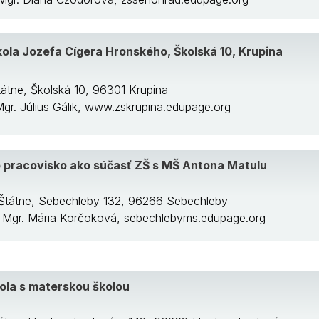
ola Jozefa Cígera Hronského, Školská 10, Krupina
tátne, Školská 10, 96301 Krupina
 Mgr. Július Gálik, www.zskrupina.edupage.org
 pracovisko ako súčasť ZŠ s MŠ Antona Matulu
 Štátne, Sebechleby 132, 96266 Sebechleby
a: Mgr. Mária Korčoková, sebechlebyms.edupage.org
ola s materskou školou