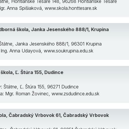
tátne, Hontianske Tesáre 148, 96268 Hontianske Tesáre
Mgr. Anna Spišiaková, www.skola.honttesare.sk
dborná škola, Janka Jesenského 888/1, Krupina
 Štátne, Janka Jesenského 888/1, 96301 Krupina
a: Ing. Anna Udayová, www.soukrupina.edu.sk
škola, Ľ. Štúra 155, Dudince
: Štátne, Ľ. Štúra 155, 96271 Dudince
/ka: Mgr. Roman Žovinec, www.zsdudince.edu.sk
ola, Čabradský Vrbovok 61, Čabradský Vrbovok