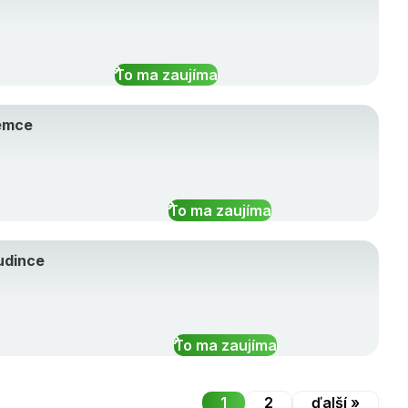
To ma zaujíma
Nemce
To ma zaujíma
udince
To ma zaujíma
1
2
ďalší »