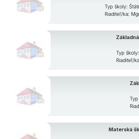
Typ školy: Štá
Riaditeľ/ka: M
Základná 
Typ školy
Riaditeľ/
Zák
Typ 
Riad
Materská ško