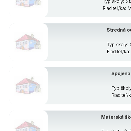
Typ školy: Š
Riaditeľ/ka: 
Stredná o
Typ školy:
Riaditeľ/k
Spojená 
Typ školy
Riaditeľ
Materská šk