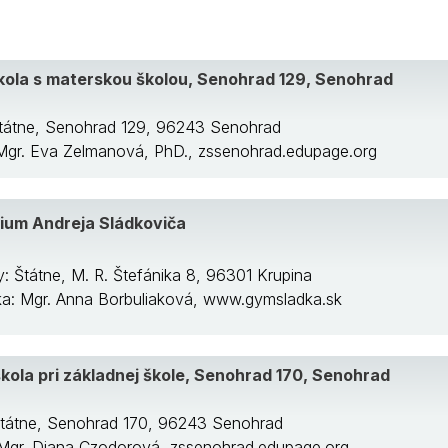
kola s materskou školou, Senohrad 129, Senohrad
ota
Štátne, Senohrad 129, 96243 Senohrad
: Mgr. Eva Zelmanová, PhD., zssenohrad.edupage.org
om
um Andreja Sládkoviča
y: Štátne, M. R. Štefánika 8, 96301 Krupina
/ka: Mgr. Anna Borbuliaková, www.gymsladka.sk
kola pri základnej škole, Senohrad 170, Senohrad
Štátne, Senohrad 170, 96243 Senohrad
: Mgr. Diana Czodorová, zssenohrad.edupage.org