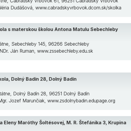
tátne, Čabradský Vrbovok 61, 96251 Čabradský Vrbovok
Valéria Dudášová, www.cabradskyvrbovok.dcom.sk/skolka
ola s materskou školou Antona Matulu Sebechleby
tátne, Sebechleby 145, 96266 Sebechleby
 RNDr. Ján Ruman, www.zssebechleby.edu.sk
ola, Dolný Badín 28, Dolný Badín
Štátne, Dolný Badín 28, 96251 Dolný Badín
: Mgr. Jozef Marunčiak, www.zsdolnybadin.edupage.org
a Eleny Maróthy Šoltésovej, M. R. Štefánika 3, Krupina