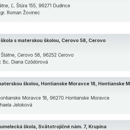
átne, Ľ. Štúra 155, 96271 Dudince
 Mgr. Roman Žovinec
škola s materskou školou, Cerovo 58, Cerovo
: Štátne, Cerovo 58, 96252 Cerovo
a: Bc. Diana Cződörová
materskou školou, Hontianske Moravce 18, Hontianske 
 Hontianske Moravce 18, 96270 Hontianske Moravce
ichaela Jeloková
umelecká škola, Svätotrojičné nám. 7, Krupina