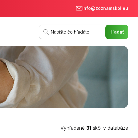
info@zoznamskol.eu
Vyhľadané
31
škôl v databáze