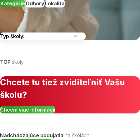
Kategórie
Odbory
Lokalita
Vyberte kraj
TOP
školy
Chcete tu tiež zviditeľniť Vašu
školu?
Zobraziť všetky študijné odbory »
Chcem viac informácií
Nadchádzajúce podujatia
na školách