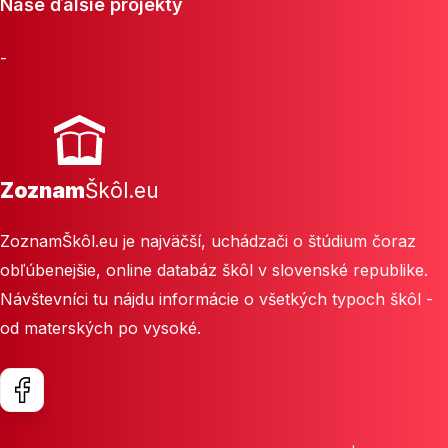
Naše ďalšie projekty
-
Zoznam
Škôl.eu
ZoznamŠkôl.eu je najväčší, uchádzači o štúdium čoraz
obľúbenejšie, online databáz škôl v slovenské republike.
Návštevníci tu nájdu informácie o všetkých typoch škôl -
od materských po vysoké.