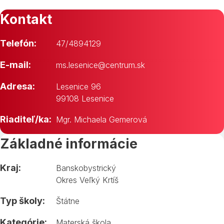
Kontakt
Telefón:
47/4894129
E-mail:
ms.lesenice@centrum.sk
Adresa:
Lesenice 96
99108 Lesenice
Riaditeľ/ka:
Mgr. Michaela Gemerová
Základné informácie
Kraj:
Banskobystrický
Okres Veľký Krtíš
Typ školy:
Štátne
Kategórie:
Materská škola