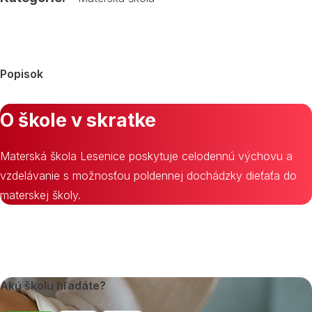
Popisok
O škole v skratke
Materská škola Lesenice poskytuje celodennú výchovu a
vzdelávanie s možnosťou poldennej dochádzky dieťaťa do
materskej školy.
Akú školu hľadáte?