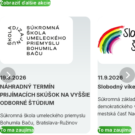
Zobraziť ďalšie akcie
Predchádzajúci
19.8.2026
11.9.2026
NÁHRADNÝ TERMÍN
Slobodný vík
PRIJÍMACÍCH SKÚŠOK NA VYŠŠIE
Súkromná základ
ODBORNÉ ŠTÚDIUM
demokratického v
mestská časť Na
Súkromná škola umeleckého priemyslu
Bohumila Baču, Bratislava-Ružinov
To ma zaujíma
To ma zaujíma