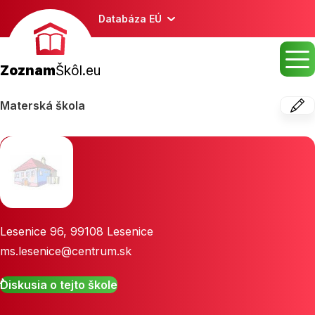
Databáza EÚ
Zoznam
Škôl.eu
Materská škola
Lesenice 96
,
99108
Lesenice
ms.lesenice@centrum.sk
Diskusia o tejto škole