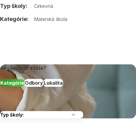
Typ školy:
Cirkevná
Kategórie:
Materská škola
Akú školu hľadáte?
Kategórie
Odbory
Lokalita
Vyberte kraj