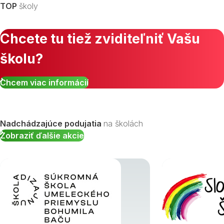
TOP
školy
Chcete tu tiež zviditeľniť Vašu
školu?
Zobraziť všetky študijné odbory »
Chcem viac informácií
Nadchádzajúce podujatia
na školách
Zobraziť ďalšie akcie