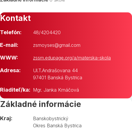
Kontakt
Telefón:
48/4204420
E-mail:
zsmoyses@gmail.com
WWW:
zssm.edupage.org/a/materska-skola
Adresa:
Ul.T.Andrašovana 44
97401 Banská Bystrica
Riaditeľ/ka:
Mgr. Janka Krnáčová
Základné informácie
Kraj:
Banskobystrický
Okres Banská Bystrica