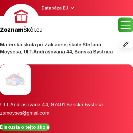
Databáza EÚ
Zoznam
Škôl.eu
Materská škola pri Základnej škole Štefana
Moysesa, Ul.T.Andrašovana 44, Banská Bystrica
Ul.T.Andrašovana 44
,
97401
Banská Bystrica
zsmoyses@gmail.com
Diskusia o tejto škole