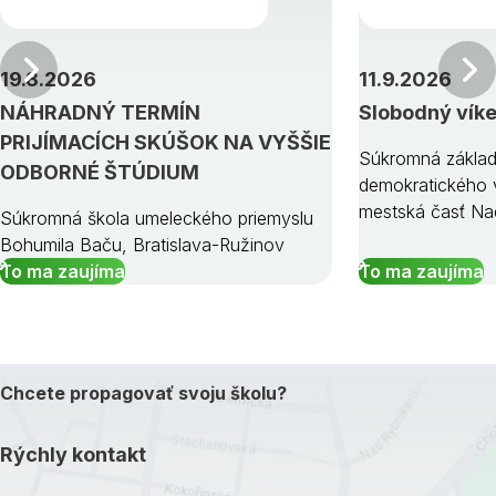
Predchádzajúci
19.8.2026
11.9.2026
NÁHRADNÝ TERMÍN
Slobodný vík
PRIJÍMACÍCH SKÚŠOK NA VYŠŠIE
Súkromná základ
ODBORNÉ ŠTÚDIUM
demokratického v
mestská časť Na
Súkromná škola umeleckého priemyslu
Bohumila Baču, Bratislava-Ružinov
To ma zaujíma
To ma zaujíma
Chcete propagovať svoju školu?
Rýchly kontakt