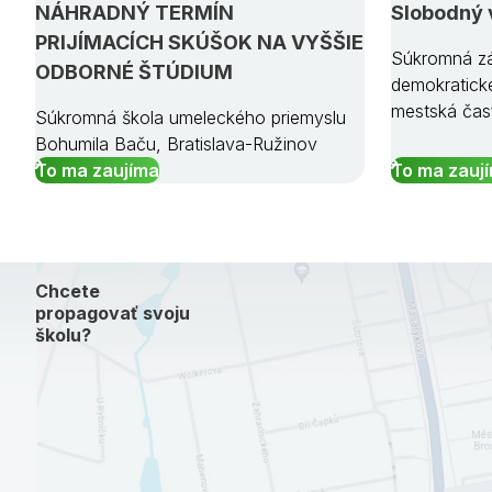
NÁHRADNÝ TERMÍN
Slobodný 
PRIJÍMACÍCH SKÚŠOK NA VYŠŠIE
Súkromná zá
ODBORNÉ ŠTÚDIUM
demokratick
mestská čas
Súkromná škola umeleckého priemyslu
Bohumila Baču, Bratislava-Ružinov
To ma zaujíma
To ma zauj
Chcete
propagovať svoju
školu?