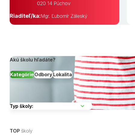
020 14 Púchov
Riaditeľ/ka:
Mgr. Ľubomír Záleský
Akú školu hľadáte?
Kategórie
Odbory
Lokalita
Vyberte kraj
TOP
školy