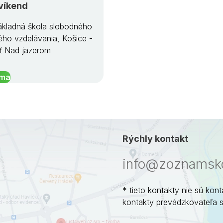
víkend
kladná škola slobodného
ého vzdelávania, Košice -
ť Nad jazerom
íma
Rýchly kontakt
info@zoznamsko
* tieto kontakty nie sú kont
kontakty prevádzkovateľa 