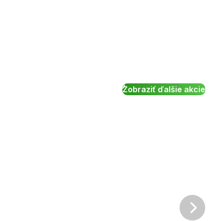
Zobraziť ďalšie akcie
Ďalš