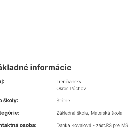
ákladné informácie
j:
Trenčiansky
Okres Púchov
 školy:
Štátne
tegórie:
Základná škola
,
Materská škola
ntaktná osoba:
Danka Kovalová - zást.RŠ pre MŠ