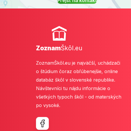
Prejsť na kontakt
Zoznam
Škôl.eu
ZoznamŠkôl.eu je najväčší, uchádzači
o štúdium čoraz obľúbenejšie, online
databáz škôl v slovenské republike.
Návštevníci tu nájdu informácie o
všetkých typoch škôl - od materských
po vysoké.