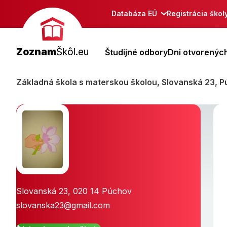
Databáza EÚ
Registrácia škol
Zoznam
Škôl.eu
Študijné odbory
Dni otvorených
Základná škola s materskou školou, Slovanská 23, 
Slovanská 23
,
020 14
Púchov
slovanska23@gmail.com