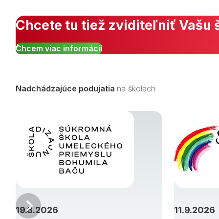
Zobraziť všetky študijné odbory »
Chcete tu tiež zviditeľniť Vašu 
Chcem viac informácií
Nadchádzajúce podujatia
na školách
Predchádzajúci
19.8.2026
11.9.2026