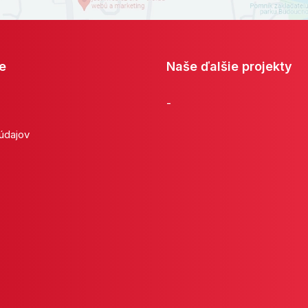
e
Naše ďalšie projekty
-
 údajov