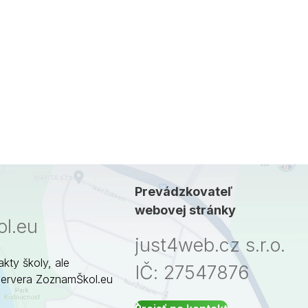
Prevádzkovateľ
webovej stránky
l.eu
just4web.cz s.r.o.
akty školy, ale
IČ: 27547876
servera ZoznamŠkol.eu