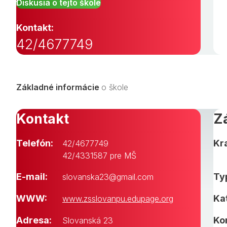
Diskusia o tejto škole
Kontakt:
42/4677749
Základné informácie
o škole
Kontakt
Z
Telefón:
Kra
42/4677749
42/4331587 pre MŠ
E-mail:
Typ
slovanska23@gmail.com
WWW:
Ka
www.zsslovanpu.edupage.org
Adresa:
Ko
Slovanská 23