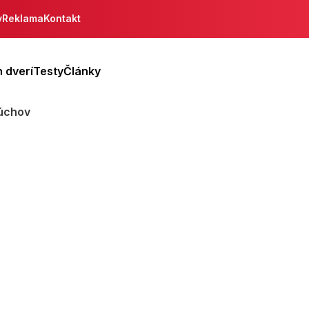
y
Reklama
Kontakt
 dverí
Testy
Články
Púchov