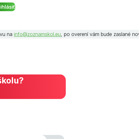
rávu na
info@zoznamskol.eu
, po overení vám bude zaslané no
školu?