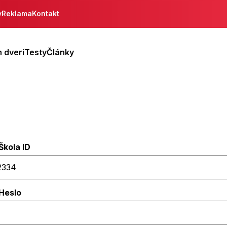
y
Reklama
Kontakt
 dverí
Testy
Články
Škola ID
Heslo