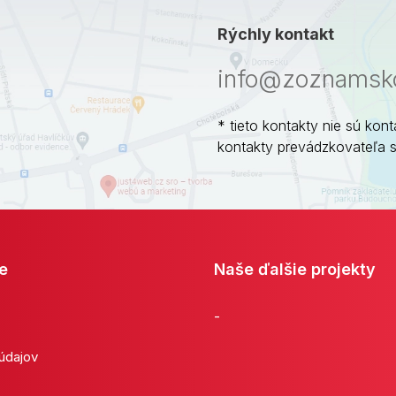
Rýchly kontakt
info@zoznamsko
* tieto kontakty nie sú kont
kontakty prevádzkovateľa 
e
Naše ďalšie projekty
-
 údajov