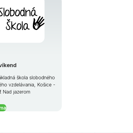
víkend
kladná škola slobodného
ého vzdelávania, Košice -
ť Nad jazerom
íma