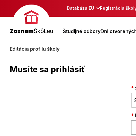
Databáza EÚ
Registrácia škol
Zoznam
Škôl.eu
Študijné odbory
Dni otvorených
Editácia profilu školy
Musíte sa prihlásiť