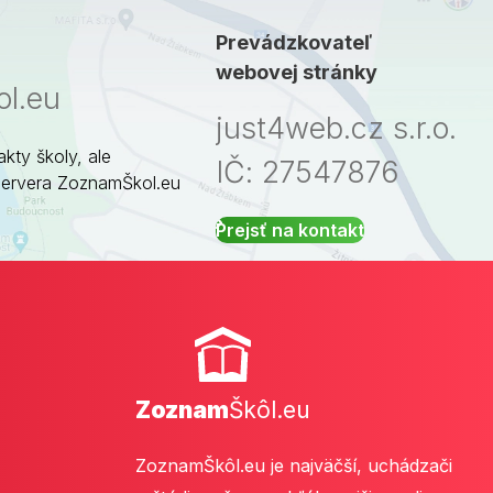
Prevádzkovateľ
webovej stránky
l.eu
just4web.cz s.r.o.
akty školy, ale
IČ: 27547876
servera ZoznamŠkol.eu
Prejsť na kontakt
Zoznam
Škôl.eu
ZoznamŠkôl.eu je najväčší, uchádzači