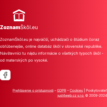
Zoznam
Škôl.eu
ZoznamŠkôl.eu je najväčší, uchádzači o štúdium čoraz
obľúbenejšie, online databáz škôl v slovenské republike.
Návštevníci tu nájdu informácie o všetkých typoch škôl -
od materských po vysoké.
Prehlásenie o prístupnosti
–
GDPR
–
Cookies
| Poskytovateľ
just4web.cz s.r.o.
© 2009-2024