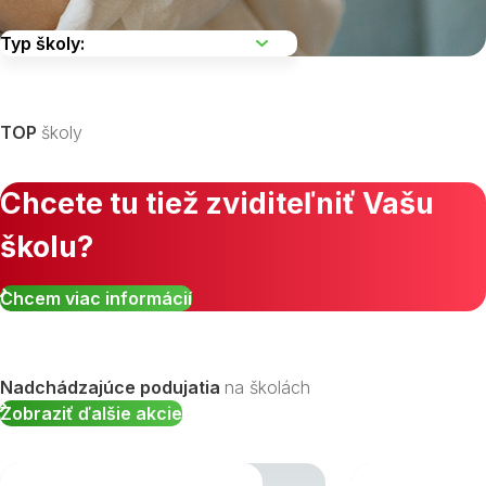
Vyberte kraj
TOP
školy
Chcete tu tiež zviditeľniť Vašu
školu?
Zobraziť všetky študijné odbory »
Chcem viac informácií
Nadchádzajúce podujatia
na školách
Zobraziť ďalšie akcie