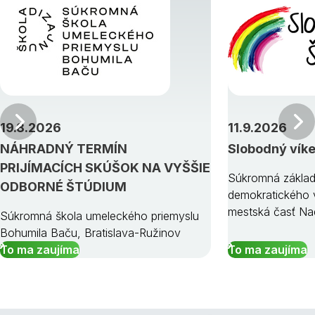
Predchádzajúci
19.8.2026
11.9.2026
NÁHRADNÝ TERMÍN
Slobodný vík
PRIJÍMACÍCH SKÚŠOK NA VYŠŠIE
Súkromná základ
ODBORNÉ ŠTÚDIUM
demokratického v
mestská časť Na
Súkromná škola umeleckého priemyslu
Bohumila Baču, Bratislava-Ružinov
To ma zaujíma
To ma zaujíma