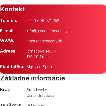
Kontakt
Telefón:
+420 606 071 652
E-mail:
info@graduateacademy.cz
WWW:
graduateacademy.sk
Adresa:
Roháčova 145/14
130 00 Praha
Riaditeľ/ka:
Mgr. Jan Spour
Základné informácie
Kraj:
Bratislavský
Okres Bratislava I
Typ školy:
Súkromné