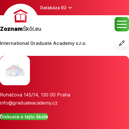
Databáza EÚ
Zoznam
Škôl.eu
International Graduate Academy s.r.o.
Roháčova 145/14
,
130 00
Praha
info@graduateacademy.cz
Diskusia o tejto škole