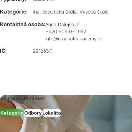
Kategórie:
Iná, špecifická škola
,
Vysoká škola
Kontaktná osoba:
Anna Dolejšová
+420 606 071 652
info@graduateacademy.cz
IČ:
29135311
Akú školu hľadáte?
Kategórie
Odbory
Lokalita