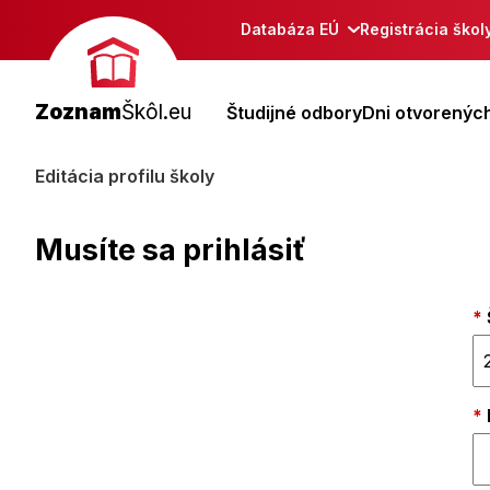
Databáza EÚ
Registrácia škol
Zoznam
Škôl.eu
Študijné odbory
Dni otvorených
Editácia profilu školy
Musíte sa prihlásiť