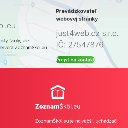
Prevádzkovateľ
webovej stránky
l.eu
just4web.cz s.r.o.
akty školy, ale
IČ: 27547876
servera ZoznamŠkol.eu
Prejsť na kontakt
Zoznam
Škôl.eu
ZoznamŠkôl.eu je najväčší, uchádzači