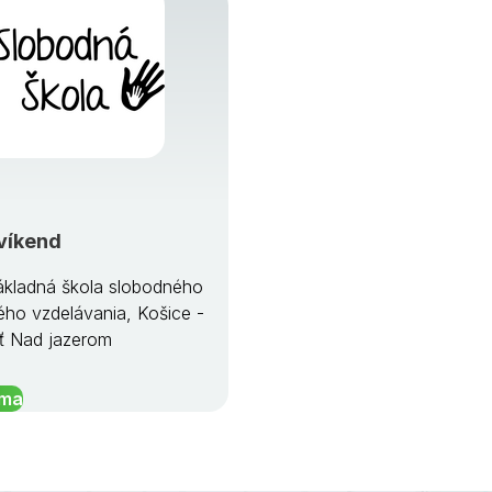
víkend
kladná škola slobodného
ého vzdelávania, Košice -
ť Nad jazerom
íma