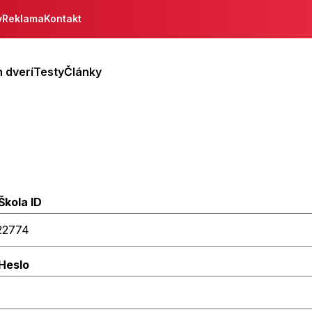
y
Reklama
Kontakt
 dverí
Testy
Články
Škola ID
Heslo