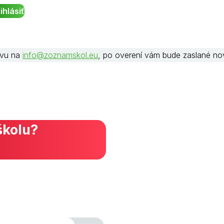
rávu na
info@zoznamskol.eu
, po overení vám bude zaslané no
školu?