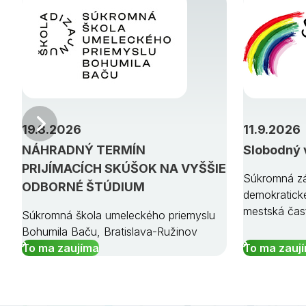
Predchádzajúci
19.8.2026
11.9.2026
NÁHRADNÝ TERMÍN
Slobodný 
PRIJÍMACÍCH SKÚŠOK NA VYŠŠIE
Súkromná zá
ODBORNÉ ŠTÚDIUM
demokratick
mestská čas
Súkromná škola umeleckého priemyslu
Bohumila Baču, Bratislava-Ružinov
To ma zaujíma
To ma zauj