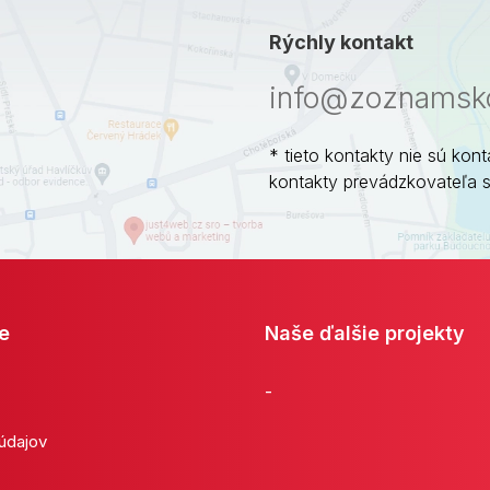
Rýchly kontakt
info@zoznamsko
* tieto kontakty nie sú kont
kontakty prevádzkovateľa 
e
Naše ďalšie projekty
-
 údajov