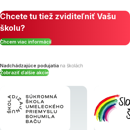
Chcete tu tiež zviditeľniť Vašu
školu?
Zobraziť všetky študijné odbory »
Chcem viac informácií
Nadchádzajúce podujatia
na školách
Zobraziť ďalšie akcie