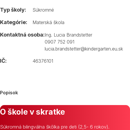
Typ školy:
Súkromné
Kategórie:
Materská škola
Kontaktná osoba:
Ing. Lucia Brandstetter
0907 752 091
lucia.brandstetter@kindergarten.eu.sk
IČ:
46376101
Popisok
O škole v skratke
Súkromná bilingválna škôlka pre deti (2,5- 6 rokov).