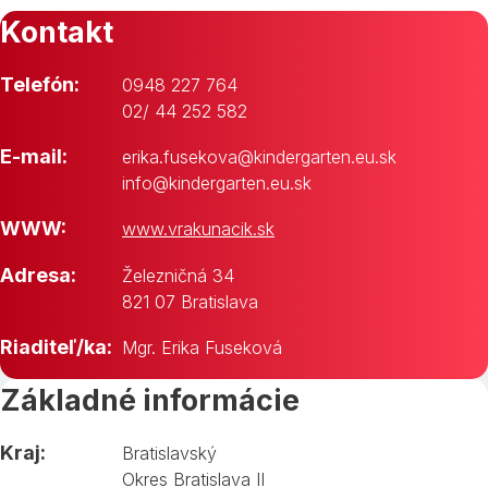
Kontakt
Telefón:
0948 227 764
02/ 44 252 582
E-mail:
erika.fusekova@kindergarten.eu.sk
info@kindergarten.eu.sk
WWW:
www.vrakunacik.sk
Adresa:
Železničná 34
821 07 Bratislava
Riaditeľ/ka:
Mgr. Erika Fuseková
Základné informácie
Kraj:
Bratislavský
Okres Bratislava II