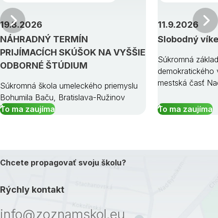
Predchádzajúci
19.8.2026
11.9.2026
NÁHRADNÝ TERMÍN
Slobodný vík
PRIJÍMACÍCH SKÚŠOK NA VYŠŠIE
Súkromná základ
ODBORNÉ ŠTÚDIUM
demokratického v
mestská časť Na
Súkromná škola umeleckého priemyslu
Bohumila Baču, Bratislava-Ružinov
To ma zaujíma
To ma zaujíma
Chcete propagovať svoju školu?
Rýchly kontakt
info@zoznamskol.eu