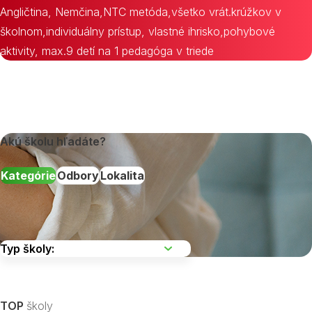
Angličtina, Nemčina,NTC metóda,všetko vrát.krúžkov v
školnom,individuálny prístup, vlastné ihrisko,pohybové
aktivity, max.9 detí na 1 pedagóga v triede
Akú školu hľadáte?
Kategórie
Odbory
Lokalita
Vyberte kraj
TOP
školy