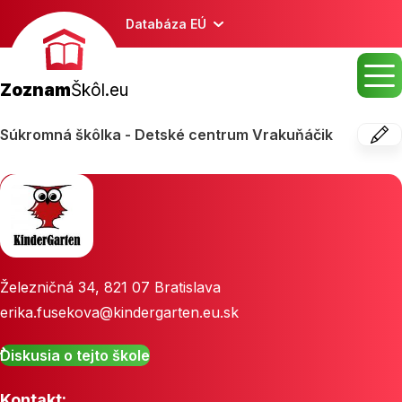
Databáza EÚ
Zoznam
Škôl.eu
Súkromná škôlka - Detské centrum Vrakuňáčik
Železničná 34
,
821 07
Bratislava
erika.fusekova@kindergarten.eu.sk
Diskusia o tejto škole
Kontakt: