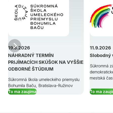
Predchádzajúci
19.8.2026
11.9.2026
NÁHRADNÝ TERMÍN
Slobodný 
PRIJÍMACÍCH SKÚŠOK NA VYŠŠIE
Súkromná zá
ODBORNÉ ŠTÚDIUM
demokratick
mestská čas
Súkromná škola umeleckého priemyslu
Bohumila Baču, Bratislava-Ružinov
To ma zaujíma
To ma zauj