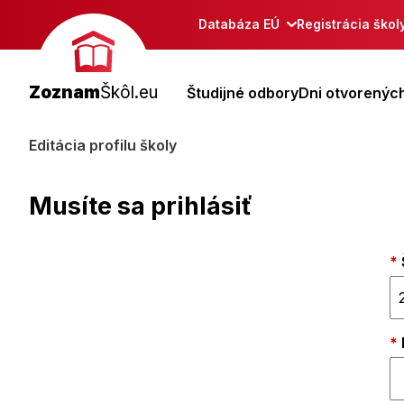
Databáza EÚ
Registrácia škol
Zoznam
Škôl.eu
Študijné odbory
Dni otvorených
Editácia profilu školy
Musíte sa prihlásiť