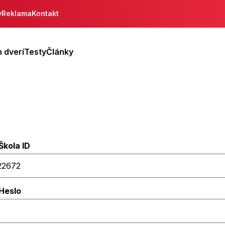
y
Reklama
Kontakt
 dverí
Testy
Články
Škola ID
Heslo