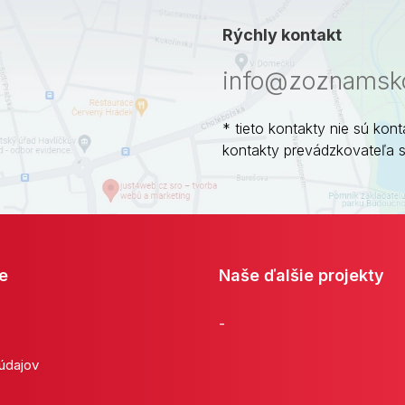
Rýchly kontakt
info@zoznamsko
* tieto kontakty nie sú kont
kontakty prevádzkovateľa 
e
Naše ďalšie projekty
-
 údajov