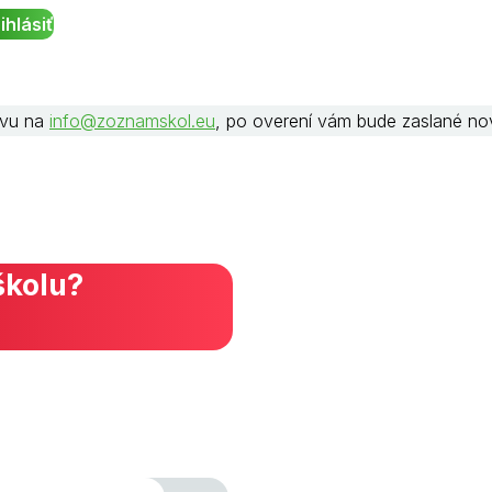
rávu na
info@zoznamskol.eu
, po overení vám bude zaslané no
školu?