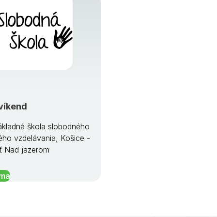
víkend
kladná škola slobodného
ého vzdelávania, Košice -
ť Nad jazerom
íma