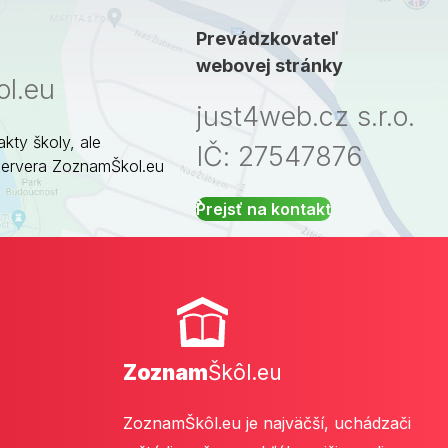
Prevádzkovateľ
webovej stránky
l.eu
just4web.cz s.r.o.
akty školy, ale
IČ: 27547876
servera ZoznamŠkol.eu
Prejsť na kontakt
Zoznam
Škôl.eu
ZoznamŠkôl.eu je najväčší, uchádzači