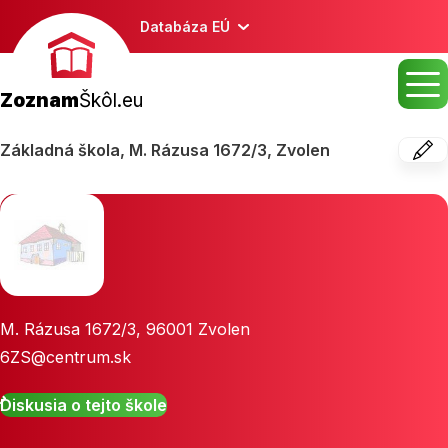
Databáza EÚ
Zoznam
Škôl.eu
Základná škola, M. Rázusa 1672/3, Zvolen
M. Rázusa 1672/3
,
96001
Zvolen
6ZS@centrum.sk
Diskusia o tejto škole