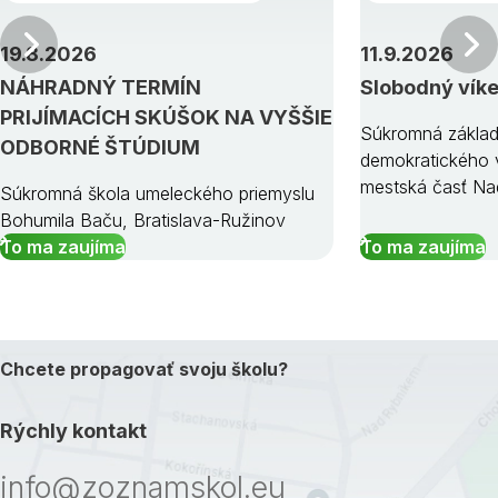
Predchádzajúci
19.8.2026
11.9.2026
NÁHRADNÝ TERMÍN
Slobodný vík
PRIJÍMACÍCH SKÚŠOK NA VYŠŠIE
Súkromná základ
ODBORNÉ ŠTÚDIUM
demokratického v
mestská časť Na
Súkromná škola umeleckého priemyslu
Bohumila Baču, Bratislava-Ružinov
To ma zaujíma
To ma zaujíma
Chcete propagovať svoju školu?
Rýchly kontakt
info@zoznamskol.eu