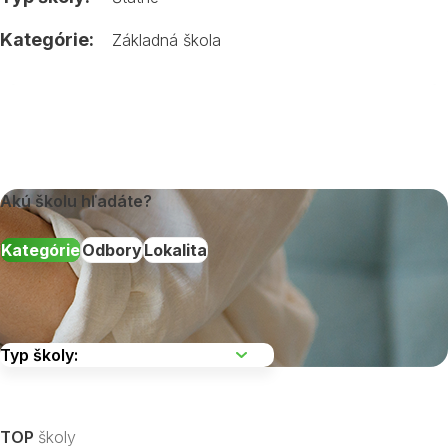
Kategórie:
Základná škola
Akú školu hľadáte?
Kategórie
Odbory
Lokalita
Vyberte kraj
TOP
školy