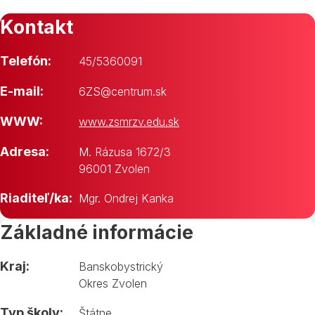
Kontakt
Telefón:
45/5360091
E-mail:
6ZS@centrum.sk
WWW:
www.zsmrzv.edu.sk
Adresa:
M. Rázusa 1672/3
96001 Zvolen
Riaditeľ/ka:
Mgr. Ondrej Kanka
Základné informácie
Kraj:
Banskobystrický
Okres Zvolen
Typ školy:
Štátne