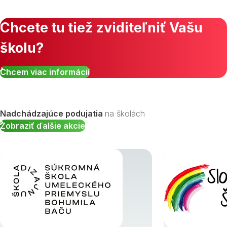
Chcete tu tiež zviditeľniť Vašu
školu?
Zobraziť všetky študijné odbory »
Chcem viac informácií
Nadchádzajúce podujatia
na školách
Zobraziť ďalšie akcie