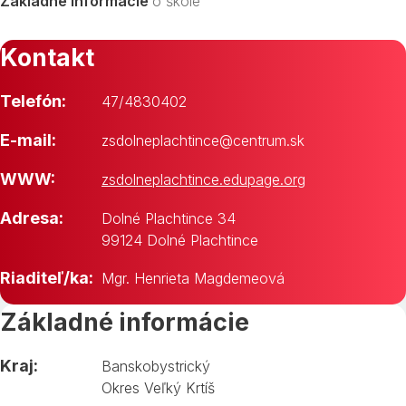
Základné informácie
o škole
Kontakt
Telefón:
47/4830402
E-mail:
zsdolneplachtince@centrum.sk
WWW:
zsdolneplachtince.edupage.org
Adresa:
Dolné Plachtince 34
99124 Dolné Plachtince
Riaditeľ/ka:
Mgr. Henrieta Magdemeová
Základné informácie
Kraj:
Banskobystrický
Okres Veľký Krtíš