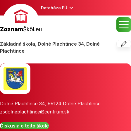
Databáza EÚ
Zoznam
Škôl.eu
Základná škola, Dolné Plachtince 34, Dolné
Plachtince
Dolné Plachtince 34
,
99124
Dolné Plachtince
zsdolneplachtince@centrum.sk
Diskusia o tejto škole