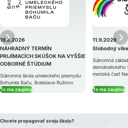
Predchádzajúci
19.8.2026
11.9.2026
NÁHRADNÝ TERMÍN
Slobodný vík
PRIJÍMACÍCH SKÚŠOK NA VYŠŠIE
Súkromná základ
ODBORNÉ ŠTÚDIUM
demokratického v
mestská časť Na
Súkromná škola umeleckého priemyslu
Bohumila Baču, Bratislava-Ružinov
To ma zaujíma
To ma zaujíma
Chcete propagovať svoju školu?