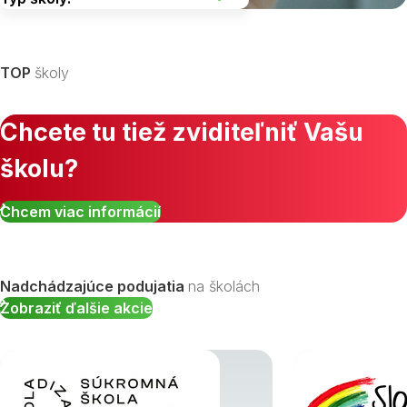
Vyberte kraj
TOP
školy
Chcete tu tiež zviditeľniť Vašu
školu?
Zobraziť všetky študijné odbory »
Chcem viac informácií
Nadchádzajúce podujatia
na školách
Zobraziť ďalšie akcie