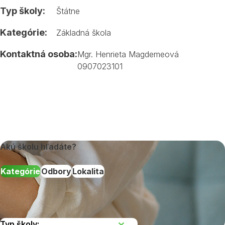
Typ školy:
Štátne
Kategórie:
Základná škola
Kontaktná osoba:
Mgr. Henrieta Magdemeová
0907023101
Akú školu hľadáte?
Kategórie
Odbory
Lokalita