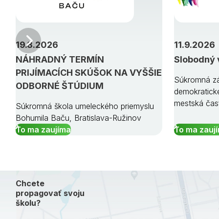
Predchádzajúci
19.8.2026
11.9.2026
NÁHRADNÝ TERMÍN
Slobodný 
PRIJÍMACÍCH SKÚŠOK NA VYŠŠIE
Súkromná zá
ODBORNÉ ŠTÚDIUM
demokratick
mestská čas
Súkromná škola umeleckého priemyslu
Bohumila Baču, Bratislava-Ružinov
To ma zaujíma
To ma zauj
Chcete
propagovať svoju
školu?