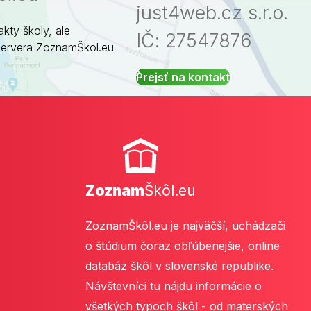
just4web.cz s.r.o.
akty školy, ale
IČ: 27547876
servera ZoznamŠkol.eu
Prejsť na kontakt
Zoznam
Škôl.eu
ZoznamŠkôl.eu je najväčší, uchádzači
o štúdium čoraz obľúbenejšie, online
databáz škôl v slovenské republike.
Návštevníci tu nájdu informácie o
všetkých typoch škôl - od materských