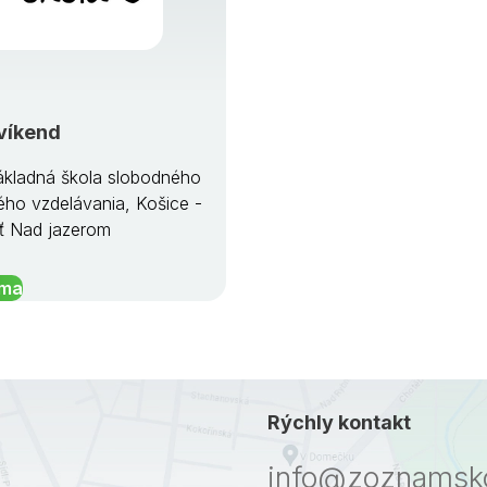
víkend
kladná škola slobodného
ého vzdelávania, Košice -
ť Nad jazerom
íma
Rýchly kontakt
info@zoznamsko