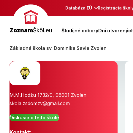
Databáza EÚ
Registrácia škol
Zoznam
Škôl.eu
Študijné odbory
Dni otvorených
Základná škola sv. Dominika Savia Zvolen
M.M.Hodžu 1732/9
,
96001
Zvolen
skola.zsdomzv@gmail.com
Diskusia o tejto škole
Kontakt: