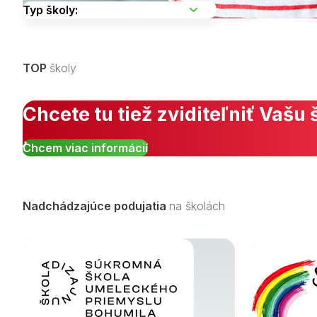
Vyberte kraj
TOP
školy
Zobraziť všetky študijné odbory »
Chcete tu tiež zviditeľniť Vašu 
Chcem viac informácií
Nadchádzajúce podujatia
na školách