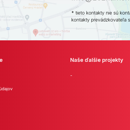
* tieto kontakty nie sú kont
kontakty prevádzkovateľa 
e
Naše ďalšie projekty
-
 údajov