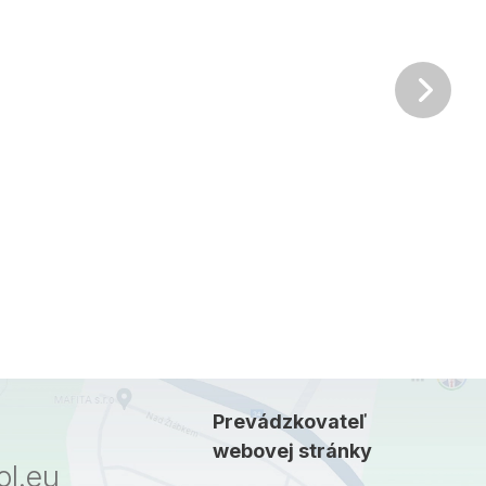
Ďalš
Prevádzkovateľ
webovej stránky
l.eu