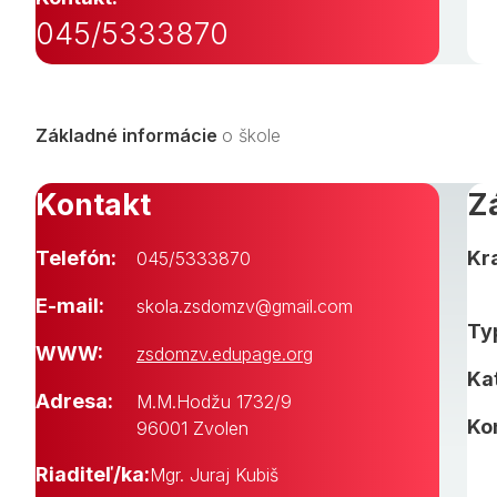
045/5333870
Základné informácie
o škole
Kontakt
Z
Telefón:
Kra
045/5333870
E-mail:
skola.zsdomzv@gmail.com
Typ
WWW:
zsdomzv.edupage.org
Ka
Adresa:
M.M.Hodžu 1732/9
Ko
96001 Zvolen
Riaditeľ/ka:
Mgr. Juraj Kubiš