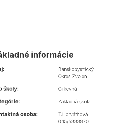
ákladné informácie
j:
Banskobystrický
Okres Zvolen
 školy:
Cirkevná
tegórie:
Základná škola
ntaktná osoba:
T.Horváthová
045/5333870