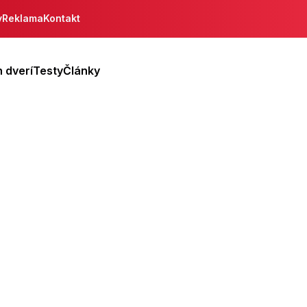
y
Reklama
Kontakt
 dverí
Testy
Články