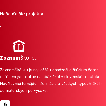
Naše ďalšie projekty
-
Zoznam
Škôl.eu
ZoznamŠkôl.eu je najväčší, uchádzači o štúdium čoraz
obľúbenejšie, online databáz škôl v slovenské republike.
Návštevníci tu nájdu informácie o všetkých typoch škôl -
od materských po vysoké.