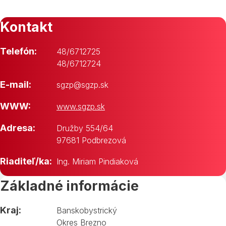
Kontakt
Telefón:
48/6712725
48/6712724
E-mail:
sgzp@sgzp.sk
WWW:
www.sgzp.sk
Adresa:
Družby 554/64
97681 Podbrezová
Riaditeľ/ka:
Ing. Miriam Pindiaková
Základné informácie
Kraj:
Banskobystrický
Okres Brezno