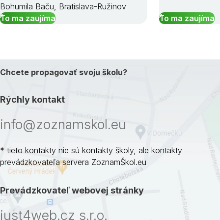
Bohumila Baču, Bratislava-Ružinov
To ma zaujíma
To ma zaujíma
Chcete propagovať svoju školu?
Rýchly kontakt
info@zoznamskol.eu
* tieto kontakty nie sú kontakty školy, ale kontakty
prevádzkovateľa servera ZoznamŠkol.eu
Prevádzkovateľ webovej stránky
just4web.cz s.r.o.