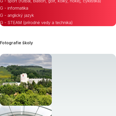
G - šport (futbal, biatlon, golf, kolky, hokej, cyklistika)
G - informatika
G - anglický jazyk
G - STEAM (prírodné vedy a technika)
Fotografie školy