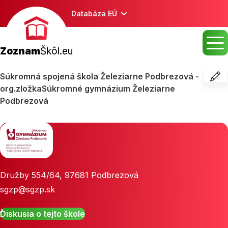
Databáza EÚ
Zoznam
Škôl.eu
Súkromná spojená škola Železiarne Podbrezová -
org.zložkaSúkromné gymnázium Železiarne
Podbrezová
Družby 554/64
,
97681
Podbrezová
sgzp@sgzp.sk
Diskusia o tejto škole