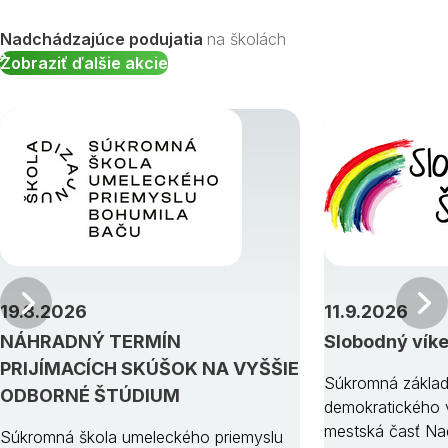
Nadchádzajúce podujatia
na školách
Zobraziť ďalšie akcie
Predchádzajúci
19.8.2026
11.9.2026
NÁHRADNÝ TERMÍN
Slobodný vík
PRIJÍMACÍCH SKÚŠOK NA VYŠŠIE
Súkromná základ
ODBORNÉ ŠTÚDIUM
demokratického v
mestská časť Na
Súkromná škola umeleckého priemyslu