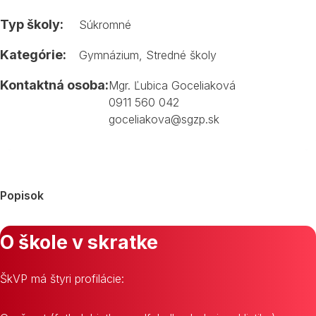
Typ školy:
Súkromné
Kategórie:
Gymnázium
,
Stredné školy
Kontaktná osoba:
Mgr. Ľubica Goceliaková
0911 560 042
goceliakova@sgzp.sk
Popisok
O škole v skratke
ŠkVP má štyri profilácie: