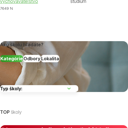
vychovávateľstvo
štúdium
7649 N
Akú školu hľadáte?
Kategórie
Odbory
Lokalita
Vyberte kraj
TOP
školy