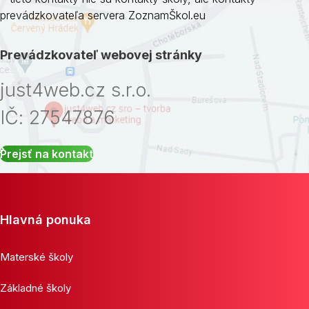
prevádzkovateľa servera ZoznamŠkol.eu
Prevádzkovateľ webovej stránky
just4web.cz s.r.o.
IČ: 27547876
Prejsť na kontakt
Hlavná ponuka
Materské školy
Základné školy