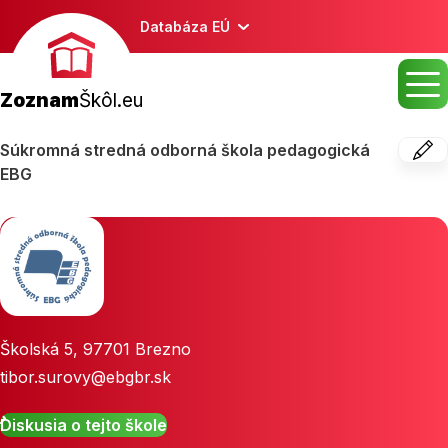
Databáza EÚ
Zoznam
Škôl.eu
Súkromná stredná odborná škola pedagogická
EBG
Školská 5
,
97701
Brezno
tibor.surovy@ebgbr.sk
Diskusia o tejto škole