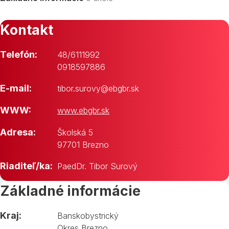
Kontakt
Telefón:
48/6111992
0918597886
E-mail:
tibor.surovy@ebgbr.sk
WWW:
www.ebgbr.sk
Adresa:
Školská 5
97701 Brezno
Riaditeľ/ka:
PaedDr. Tibor Surový
Základné informácie
Kraj:
Banskobystrický
Okres Brezno