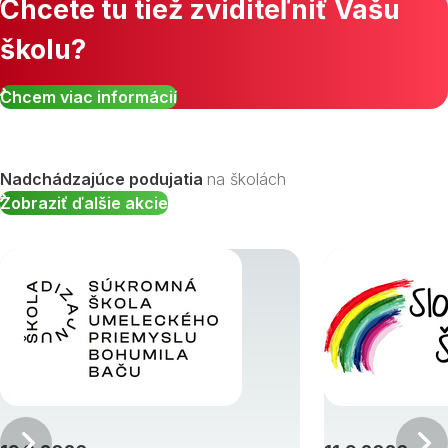
Chcete tu tiež zviditeľniť Vašu
školu?
Zobraziť všetky študijné odbory »
Chcem viac informácií
Nadchádzajúce podujatia
na školách
Zobraziť ďalšie akcie
Predchádzajúci