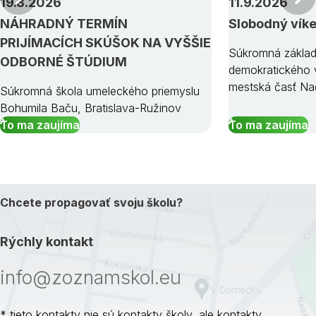
19.8.2026
11.9.2026
NÁHRADNÝ TERMÍN
Slobodný vík
PRIJÍMACÍCH SKÚŠOK NA VYŠŠIE
Súkromná základ
ODBORNÉ ŠTÚDIUM
demokratického v
mestská časť Na
Súkromná škola umeleckého priemyslu
Bohumila Baču, Bratislava-Ružinov
To ma zaujíma
To ma zaujíma
Chcete propagovať svoju školu?
Rýchly kontakt
info@zoznamskol.eu
* tieto kontakty nie sú kontakty školy, ale kontakty