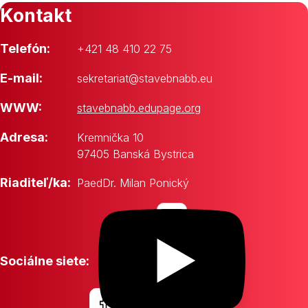
Kontakt
Telefón:
+421 48 410 22 75
E-mail:
sekretariat@stavebnabb.eu
WWW:
stavebnabb.edupage.org
Adresa:
Kremnička 10
97405 Banská Bystrica
Riaditeľ/ka:
PaedDr. Milan Ponický
Sociálne siete: