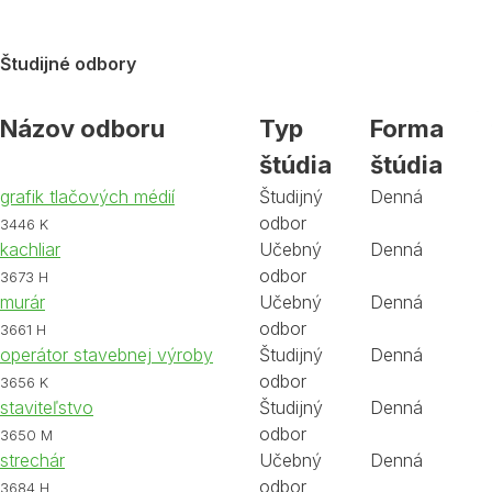
Študijné odbory
Názov odboru
Typ
Forma
štúdia
štúdia
grafik tlačových médií
Študijný
Denná
odbor
3446 K
kachliar
Učebný
Denná
odbor
3673 H
murár
Učebný
Denná
odbor
3661 H
operátor stavebnej výroby
Študijný
Denná
odbor
3656 K
staviteľstvo
Študijný
Denná
odbor
3650 M
strechár
Učebný
Denná
odbor
3684 H