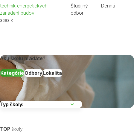
technik energetických
Študijný
Denná
zariadení budov
odbor
3693 K
Akú školu hľadáte?
Kategórie
Odbory
Lokalita
Vyberte kraj
TOP
školy