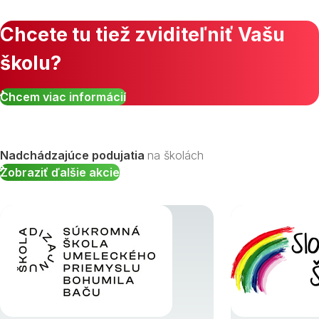
Chcete tu tiež zviditeľniť Vašu
školu?
Zobraziť všetky študijné odbory »
Chcem viac informácií
Nadchádzajúce podujatia
na školách
Zobraziť ďalšie akcie