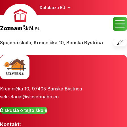
Databáza EÚ
Zoznam
Škôl.eu
Spojená škola, Kremnička 10, Banská Bystrica
Kremnička 10
,
97405
Banská Bystrica
sekretariat@stavebnabb.eu
Diskusia o tejto škole
Kontakt: