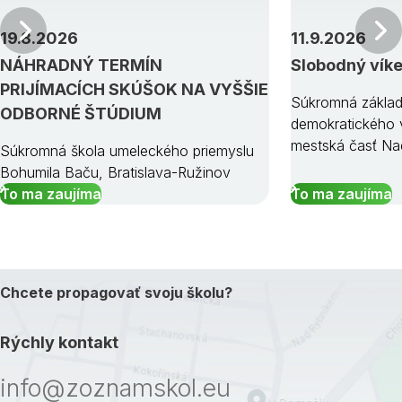
Predchádzajúci
19.8.2026
11.9.2026
NÁHRADNÝ TERMÍN
Slobodný vík
PRIJÍMACÍCH SKÚŠOK NA VYŠŠIE
Súkromná základ
ODBORNÉ ŠTÚDIUM
demokratického v
mestská časť Na
Súkromná škola umeleckého priemyslu
Bohumila Baču, Bratislava-Ružinov
To ma zaujíma
To ma zaujíma
Chcete propagovať svoju školu?
Rýchly kontakt
info@zoznamskol.eu