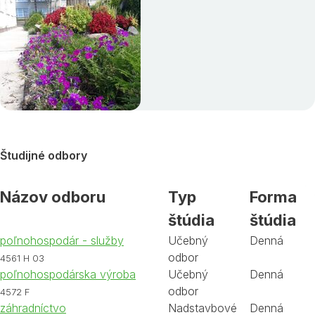
Študijné odbory
Názov odboru
Typ
Forma
štúdia
štúdia
poľnohospodár - služby
Učebný
Denná
odbor
4561 H 03
poľnohospodárska výroba
Učebný
Denná
odbor
4572 F
záhradníctvo
Nadstavbové
Denná