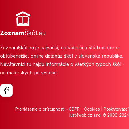
Zoznam
Škôl.eu
ZoznamŠkôl.eu je najväčší, uchádzači o štúdium čoraz
obľúbenejšie, online databáz škôl v slovenské republike.
Návštevníci tu nájdu informácie o všetkých typoch škôl -
od materských po vysoké.
Prehlásenie o prístupnosti
–
GDPR
–
Cookies
| Poskytovateľ
just4web.cz s.r.o.
© 2009-2024