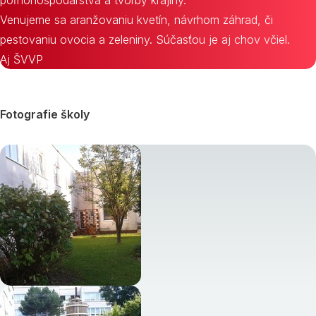
poľnohospodárstva a tvorby krajiny.
Venujeme sa aranžovaniu kvetín, návrhom záhrad, či
pestovaniu ovocia a zeleniny. Súčasťou je aj chov včiel.
Aj ŠVVP
Fotografie školy