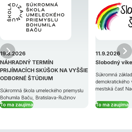
Predchádzajúci
19.8.2026
11.9.2026
NÁHRADNÝ TERMÍN
Slobodný vík
PRIJÍMACÍCH SKÚŠOK NA VYŠŠIE
Súkromná základ
ODBORNÉ ŠTÚDIUM
demokratického v
mestská časť Na
Súkromná škola umeleckého priemyslu
Bohumila Baču, Bratislava-Ružinov
To ma zaujíma
To ma zaujíma