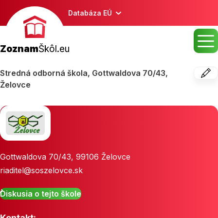
Databáza EÚ
Zoznam
Škôl.eu
Stredná odborná škola, Gottwaldova 70/43,
Želovce
Gottwaldova 70/43
,
99106
Želovce
riaditel@soszelovce.sk
Diskusia o tejto škole
Kontakt: