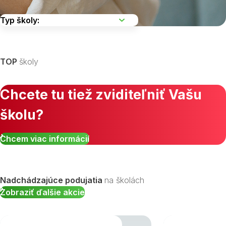
Vyberte kraj
TOP
školy
Chcete tu tiež zviditeľniť Vašu
školu?
Zobraziť všetky študijné odbory »
Chcem viac informácií
Nadchádzajúce podujatia
na školách
Zobraziť ďalšie akcie