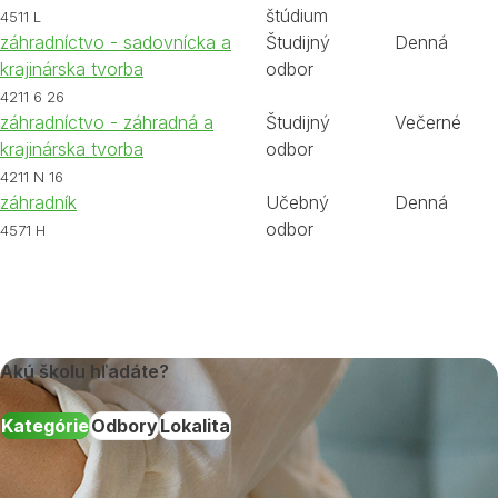
štúdium
4511 L
záhradníctvo - sadovnícka a
Študijný
Denná
krajinárska tvorba
odbor
4211 6 26
záhradníctvo - záhradná a
Študijný
Večerné
krajinárska tvorba
odbor
4211 N 16
záhradník
Učebný
Denná
odbor
4571 H
Akú školu hľadáte?
Kategórie
Odbory
Lokalita