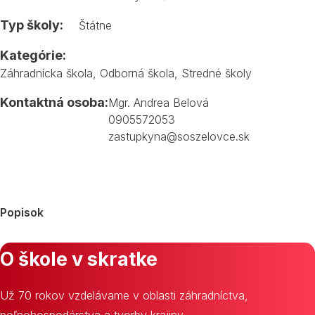
Typ školy:
Štátne
Kategórie:
Záhradnícka škola
,
Odborná škola
,
Stredné školy
Kontaktná osoba:
Mgr. Andrea Belová
0905572053
zastupkyna@soszelovce.sk
Popisok
O škole v skratke
Už 70 rokov vzdelávame v oblasti záhradníctva,