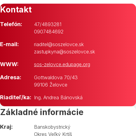
Kontakt
Telefón:
47/4893281
0907484692
E-mail:
riaditel@soszelovce.sk
zastupkyna@soszelovce.sk
WWW:
sos-zelovce.edupage.org
Adresa:
Gottwaldova 70/43
99106 Želovce
Riaditeľ/ka:
Ing. Andrea Bánovská
Základné informácie
Kraj:
Banskobystrický
Okres Veľký Krtíš