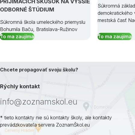
PRIJÍMACÍCH SKÚŠOK NA VYŠŠIE
Súkromná základ
ODBORNÉ ŠTÚDIUM
demokratického v
mestská časť Na
Súkromná škola umeleckého priemyslu
Bohumila Baču, Bratislava-Ružinov
To ma zaujíma
To ma zaujíma
Chcete propagovať svoju školu?
Rýchly kontakt
info@zoznamskol.eu
* tieto kontakty nie sú kontakty školy, ale kontakty
prevádzkovateľa servera ZoznamŠkol.eu