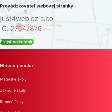
Prevádzkovateľ webovej stránky
just4web.cz s.r.o.
IČ: 27547876
Prejsť na kontakt
Hlavná ponuka
Materské školy
Základné školy
Stredné školy