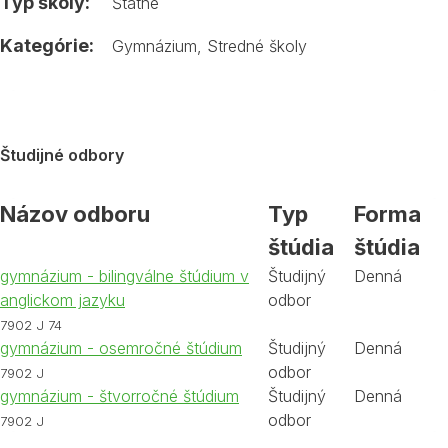
Typ školy:
Štátne
Kategórie:
Gymnázium
,
Stredné školy
Študijné odbory
Názov odboru
Typ
Forma
štúdia
štúdia
gymnázium - bilingválne štúdium v
Študijný
Denná
anglickom jazyku
odbor
7902 J 74
gymnázium - osemročné štúdium
Študijný
Denná
odbor
7902 J
gymnázium - štvorročné štúdium
Študijný
Denná
odbor
7902 J