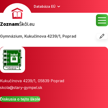
Databáza EÚ
Zoznam
Škôl.eu
Gymnázium, Kukučínova 4239/1, Poprad
Kukučínova 4239/1
,
05839
Poprad
skola@stary-gympel.sk
Diskusia o tejto škole