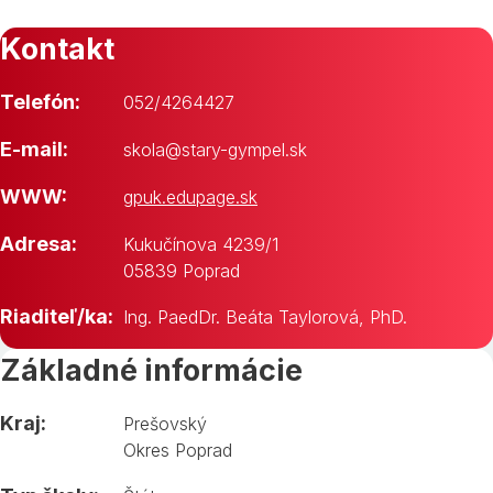
Kontakt
Telefón:
052/4264427
E-mail:
skola@stary-gympel.sk
WWW:
gpuk.edupage.sk
Adresa:
Kukučínova 4239/1
05839 Poprad
Riaditeľ/ka:
Ing. PaedDr. Beáta Taylorová, PhD.
Základné informácie
Kraj:
Prešovský
Okres Poprad