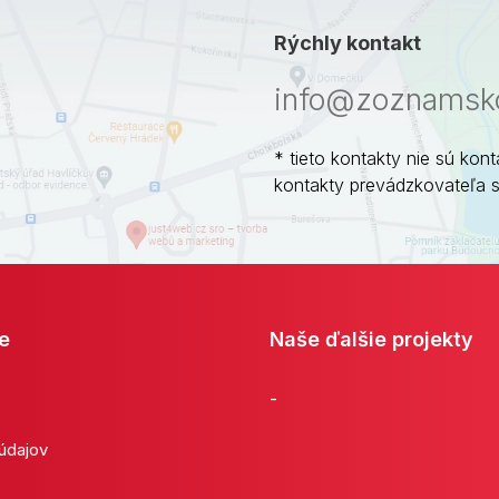
Rýchly kontakt
info@zoznamsko
* tieto kontakty nie sú kont
kontakty prevádzkovateľa 
e
Naše ďalšie projekty
-
 údajov