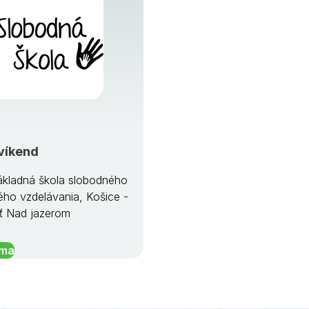
víkend
kladná škola slobodného
ého vzdelávania, Košice -
ť Nad jazerom
íma