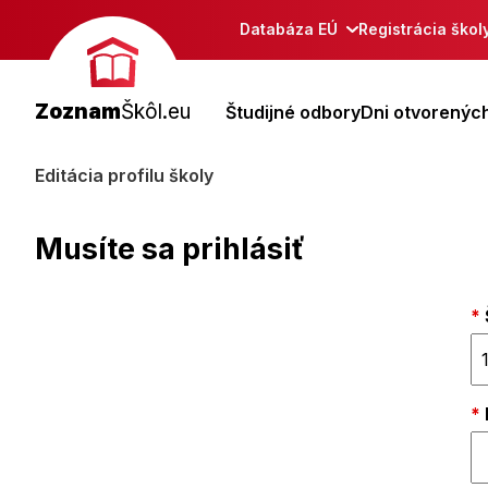
Databáza EÚ
Registrácia škol
Zoznam
Škôl.eu
Študijné odbory
Dni otvorených
Editácia profilu školy
Musíte sa prihlásiť