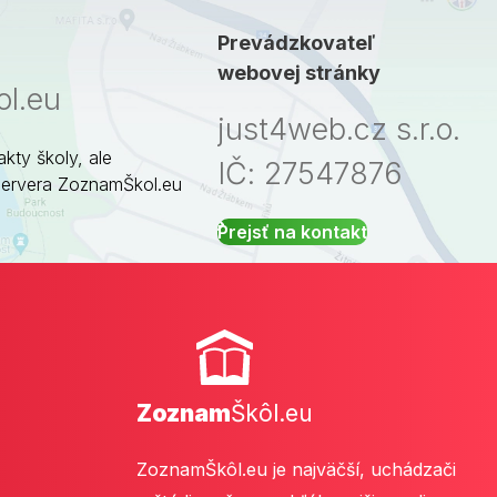
Prevádzkovateľ
webovej stránky
l.eu
just4web.cz s.r.o.
akty školy, ale
IČ: 27547876
servera ZoznamŠkol.eu
Prejsť na kontakt
Zoznam
Škôl.eu
ZoznamŠkôl.eu je najväčší, uchádzači