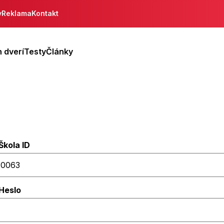
y
Reklama
Kontakt
 dverí
Testy
Články
Škola ID
Heslo