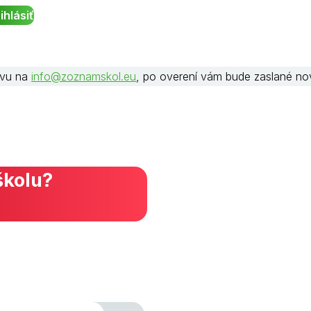
rávu na
info@zoznamskol.eu
, po overení vám bude zaslané no
školu?