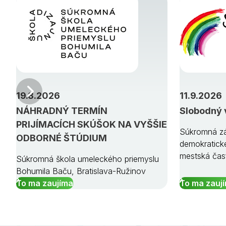
Predchádzajúci
19.8.2026
11.9.2026
NÁHRADNÝ TERMÍN
Slobodný 
PRIJÍMACÍCH SKÚŠOK NA VYŠŠIE
Súkromná zá
ODBORNÉ ŠTÚDIUM
demokratick
mestská čas
Súkromná škola umeleckého priemyslu
Bohumila Baču, Bratislava-Ružinov
To ma zaujíma
To ma zauj