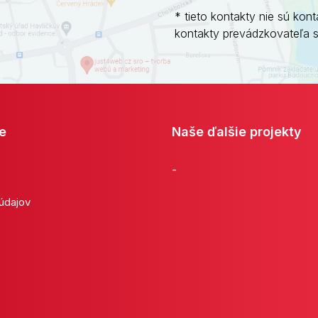
* tieto kontakty nie sú kont
kontakty prevádzkovateľa 
e
Naše ďalšie projekty
-
 údajov