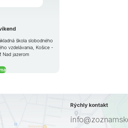
víkend
kladná škola slobodného
ého vzdelávania, Košice -
ť Nad jazerom
íma
Rýchly kontakt
info@zoznamsko