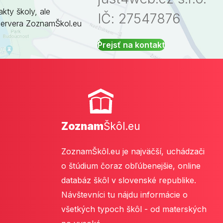
akty školy, ale
IČ: 27547876
servera ZoznamŠkol.eu
Prejsť na kontakt
Zoznam
Škôl.eu
ZoznamŠkôl.eu je najväčší, uchádzači
o štúdium čoraz obľúbenejšie, online
databáz škôl v slovenské republike.
Návštevníci tu nájdu informácie o
všetkých typoch škôl - od materských