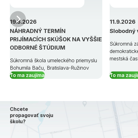
Predchádzajúci
19.8.2026
11.9.2026
NÁHRADNÝ TERMÍN
Slobodný 
PRIJÍMACÍCH SKÚŠOK NA VYŠŠIE
Súkromná zá
ODBORNÉ ŠTÚDIUM
demokratick
mestská čas
Súkromná škola umeleckého priemyslu
Bohumila Baču, Bratislava-Ružinov
To ma zaujíma
To ma zauj
Chcete
propagovať svoju
školu?