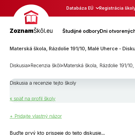
Databáza EÚ
Registrácia škol
Zoznam
Škôl.eu
Študijné odbory
Dni otvorených
Materská škola, Rázdolie 191/10, Malé Uherce - Disk
Diskusia
»
Recenzia škôl
»
Materská škola, Rázdolie 191/10
Diskusia a recenzie tejto školy
« späť na profil školy
+ Pridajte vlastný názor
Buďte prvý kto prispeje do tejto diskusie...