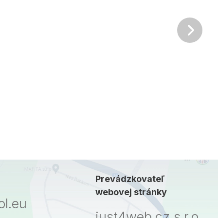
Ďalš
Prevádzkovateľ
webovej stránky
l.eu
just4web.cz s.r.o.