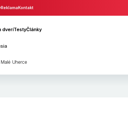
y
Reklama
Kontakt
 dverí
Testy
Články
usia
, Malé Uherce