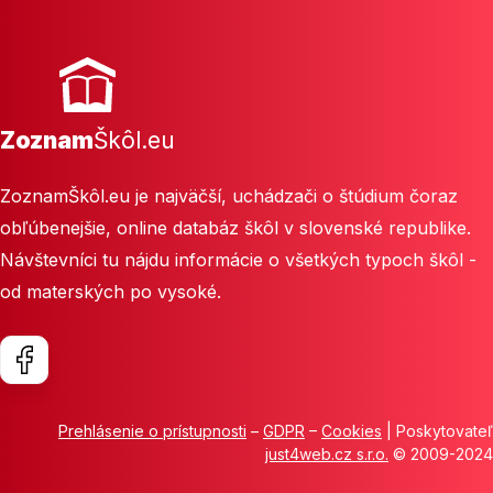
Zoznam
Škôl.eu
ZoznamŠkôl.eu je najväčší, uchádzači o štúdium čoraz
obľúbenejšie, online databáz škôl v slovenské republike.
Návštevníci tu nájdu informácie o všetkých typoch škôl -
od materských po vysoké.
Prehlásenie o prístupnosti
–
GDPR
–
Cookies
| Poskytovateľ
just4web.cz s.r.o.
© 2009-2024