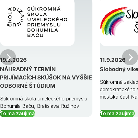
Predchádzajúci
19.8.2026
11.9.2026
NÁHRADNÝ TERMÍN
Slobodný vík
PRIJÍMACÍCH SKÚŠOK NA VYŠŠIE
Súkromná základ
ODBORNÉ ŠTÚDIUM
demokratického v
mestská časť Na
Súkromná škola umeleckého priemyslu
Bohumila Baču, Bratislava-Ružinov
To ma zaujíma
To ma zaujíma