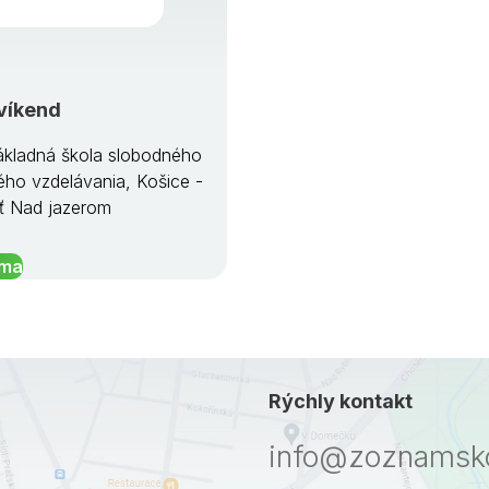
víkend
kladná škola slobodného
ého vzdelávania, Košice -
ť Nad jazerom
íma
Rýchly kontakt
info@zoznamsko