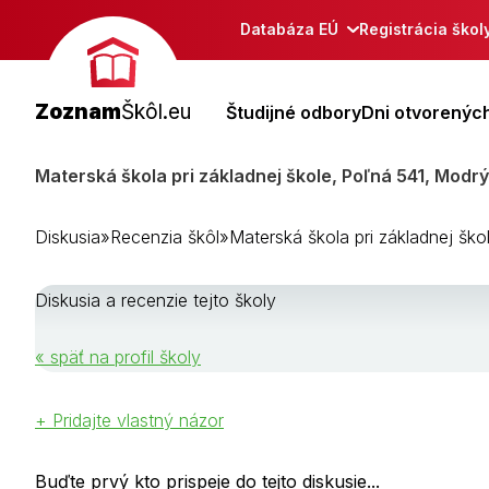
Databáza EÚ
Registrácia škol
Zoznam
Škôl.eu
Študijné odbory
Dni otvorených
Materská škola pri základnej škole, Poľná 541, Modr
Diskusia
»
Recenzia škôl
»
Materská škola pri základnej šk
Diskusia a recenzie tejto školy
« späť na profil školy
+ Pridajte vlastný názor
Buďte prvý kto prispeje do tejto diskusie...