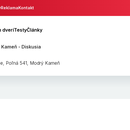
y
Reklama
Kontakt
 dverí
Testy
Články
ý Kameň - Diskusia
ole, Poľná 541, Modrý Kameň