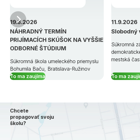
Predchádzajúci
19.8.2026
11.9.2026
NÁHRADNÝ TERMÍN
Slobodný 
PRIJÍMACÍCH SKÚŠOK NA VYŠŠIE
Súkromná zá
ODBORNÉ ŠTÚDIUM
demokratick
mestská čas
Súkromná škola umeleckého priemyslu
Bohumila Baču, Bratislava-Ružinov
To ma zaujíma
To ma zauj
Chcete
propagovať svoju
školu?