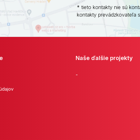
* tieto kontakty nie sú kont
kontakty prevádzkovateľa 
e
Naše ďalšie projekty
-
 údajov