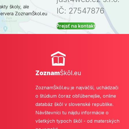
akty školy, ale
IČ: 27547876
servera ZoznamŠkol.eu
Prejsť na kontakt
Zoznam
Škôl.eu
ZoznamŠkôl.eu je najväčší, uchádzači
o štúdium čoraz obľúbenejšie, online
databáz škôl v slovenské republike.
Návštevníci tu nájdu informácie o
všetkých typoch škôl - od materských