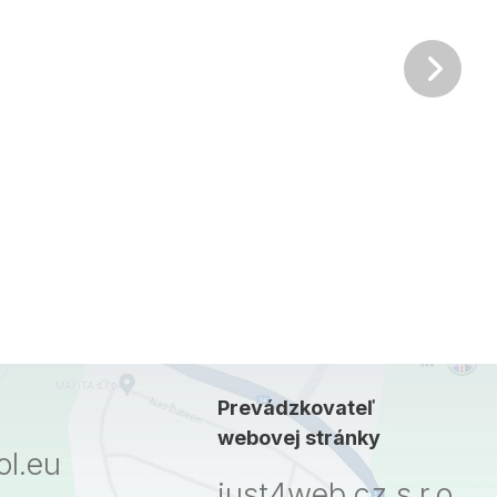
Ďalš
Prevádzkovateľ
webovej stránky
l.eu
just4web.cz s.r.o.