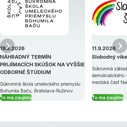
Predchádzajúci
19.8.2026
11.9.2026
NÁHRADNÝ TERMÍN
Slobodný vík
PRIJÍMACÍCH SKÚŠOK NA VYŠŠIE
Súkromná základ
ODBORNÉ ŠTÚDIUM
demokratického v
mestská časť Na
Súkromná škola umeleckého priemyslu
Bohumila Baču, Bratislava-Ružinov
To ma zaujíma
To ma zaujíma