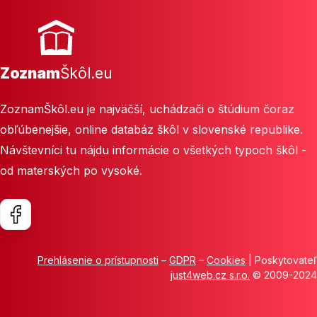
Zoznam
Škôl.eu
ZoznamŠkôl.eu je najväčší, uchádzači o štúdium čoraz
obľúbenejšie, online databáz škôl v slovenské republike.
Návštevníci tu nájdu informácie o všetkých typoch škôl -
od materských po vysoké.
Prehlásenie o prístupnosti
–
GDPR
–
Cookies
| Poskytovateľ
just4web.cz s.r.o.
© 2009-2024