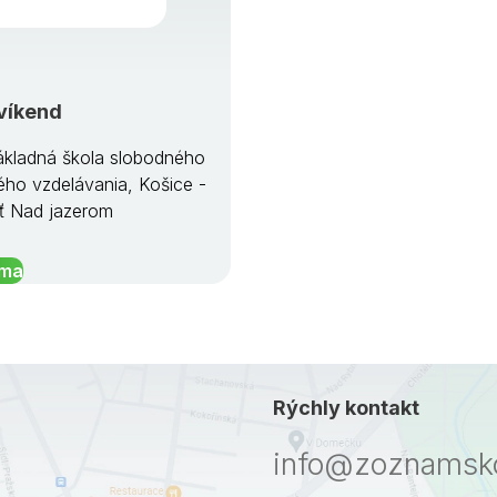
víkend
kladná škola slobodného
ého vzdelávania, Košice -
ť Nad jazerom
íma
Rýchly kontakt
info@zoznamsko