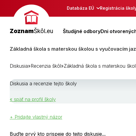
Databáza EÚ
Registrácia škol
Zoznam
Škôl.eu
Študijné odbory
Dni otvorených
Základná škola s materskou školou s vyučovacím jaz
Diskusia
»
Recenzia škôl
»
Základná škola s materskou ško
Diskusia a recenzie tejto školy
« späť na profil školy
+ Pridajte vlastný názor
Buďte prvý kto prispeje do tejto diskusie...