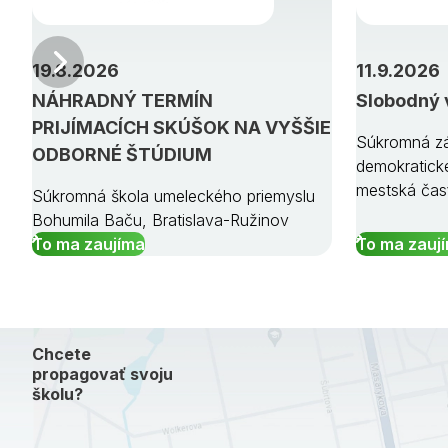
Predchádzajúci
19.8.2026
11.9.2026
NÁHRADNÝ TERMÍN
Slobodný 
PRIJÍMACÍCH SKÚŠOK NA VYŠŠIE
Súkromná zá
ODBORNÉ ŠTÚDIUM
demokratick
mestská čas
Súkromná škola umeleckého priemyslu
Bohumila Baču, Bratislava-Ružinov
To ma zaujíma
To ma zauj
Chcete
propagovať svoju
školu?