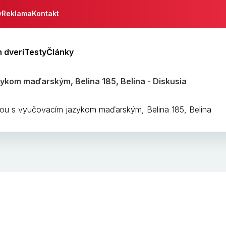
y
Reklama
Kontakt
 dverí
Testy
Články
ykom maďarským, Belina 185, Belina - Diskusia
lou s vyučovacím jazykom maďarským, Belina 185, Belina