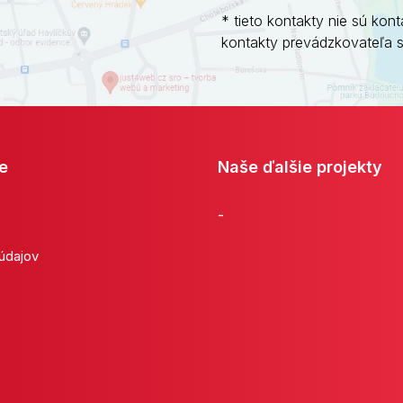
* tieto kontakty nie sú kont
kontakty prevádzkovateľa 
e
Naše ďalšie projekty
-
 údajov