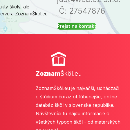
akty školy, ale
IČ: 27547876
servera ZoznamŠkol.eu
Prejsť na kontakt
Zoznam
Škôl.eu
ZoznamŠkôl.eu je najväčší, uchádzači
o štúdium čoraz obľúbenejšie, online
databáz škôl v slovenské republike.
Návštevníci tu nájdu informácie o
všetkých typoch škôl - od materských