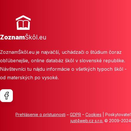
Zoznam
Škôl.eu
ZoznamŠkôl.eu je najväčší, uchádzači o štúdium čoraz
obľúbenejšie, online databáz škôl v slovenské republike.
Návštevníci tu nájdu informácie o všetkých typoch škôl -
od materských po vysoké.
Prehlásenie o prístupnosti
–
GDPR
–
Cookies
| Poskytovateľ
just4web.cz s.r.o.
© 2009-2024