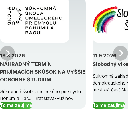
Predchádzajúci
19.8.2026
11.9.2026
NÁHRADNÝ TERMÍN
Slobodný vík
PRIJÍMACÍCH SKÚŠOK NA VYŠŠIE
Súkromná základ
ODBORNÉ ŠTÚDIUM
demokratického v
mestská časť Na
Súkromná škola umeleckého priemyslu
Bohumila Baču, Bratislava-Ružinov
To ma zaujíma
To ma zaujíma