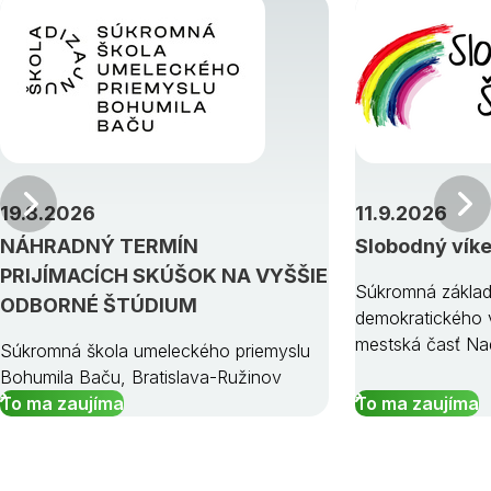
Predchádzajúci
19.8.2026
11.9.2026
NÁHRADNÝ TERMÍN
Slobodný vík
PRIJÍMACÍCH SKÚŠOK NA VYŠŠIE
Súkromná základ
ODBORNÉ ŠTÚDIUM
demokratického v
mestská časť Na
Súkromná škola umeleckého priemyslu
Bohumila Baču, Bratislava-Ružinov
To ma zaujíma
To ma zaujíma