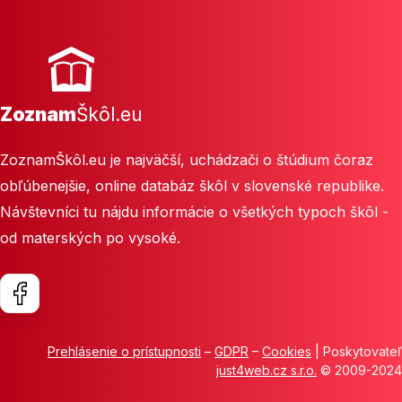
Zoznam
Škôl.eu
ZoznamŠkôl.eu je najväčší, uchádzači o štúdium čoraz
obľúbenejšie, online databáz škôl v slovenské republike.
Návštevníci tu nájdu informácie o všetkých typoch škôl -
od materských po vysoké.
Prehlásenie o prístupnosti
–
GDPR
–
Cookies
| Poskytovateľ
just4web.cz s.r.o.
© 2009-2024