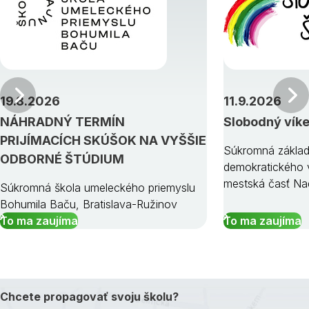
Predchádzajúci
19.8.2026
11.9.2026
NÁHRADNÝ TERMÍN
Slobodný vík
PRIJÍMACÍCH SKÚŠOK NA VYŠŠIE
Súkromná základ
ODBORNÉ ŠTÚDIUM
demokratického v
mestská časť Na
Súkromná škola umeleckého priemyslu
Bohumila Baču, Bratislava-Ružinov
To ma zaujíma
To ma zaujíma
Chcete propagovať svoju školu?