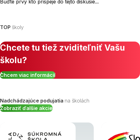
Buďte prvý kto prispeje do tejto diskusie...
TOP
školy
Chcete tu tiež zviditeľniť Vašu
školu?
Chcem viac informácií
Nadchádzajúce podujatia
na školách
Zobraziť ďalšie akcie