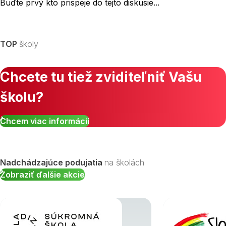
Buďte prvý kto prispeje do tejto diskusie...
TOP
školy
Chcete tu tiež zviditeľniť Vašu
školu?
Chcem viac informácií
Nadchádzajúce podujatia
na školách
Zobraziť ďalšie akcie