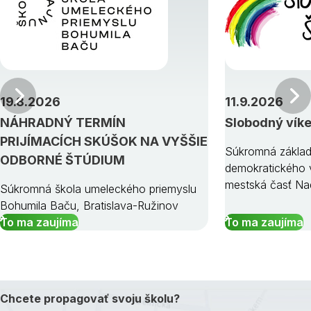
Predchádzajúci
19.8.2026
11.9.2026
NÁHRADNÝ TERMÍN
Slobodný vík
PRIJÍMACÍCH SKÚŠOK NA VYŠŠIE
Súkromná základ
ODBORNÉ ŠTÚDIUM
demokratického v
mestská časť Na
Súkromná škola umeleckého priemyslu
Bohumila Baču, Bratislava-Ružinov
To ma zaujíma
To ma zaujíma
Chcete propagovať svoju školu?