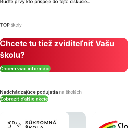
Buďte prvý kto prispeje do tejto diskusie...
TOP
školy
Chcete tu tiež zviditeľniť Vašu
školu?
Chcem viac informácií
Nadchádzajúce podujatia
na školách
Zobraziť ďalšie akcie