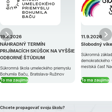
Predchádzajúci
19.8.2026
11.9.2026
NÁHRADNÝ TERMÍN
Slobodný vík
PRIJÍMACÍCH SKÚŠOK NA VYŠŠIE
Súkromná základ
ODBORNÉ ŠTÚDIUM
demokratického v
mestská časť Na
Súkromná škola umeleckého priemyslu
Bohumila Baču, Bratislava-Ružinov
To ma zaujíma
To ma zaujíma
Chcete propagovať svoju školu?