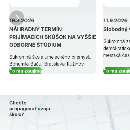
Predchádzajúci
19.8.2026
11.9.2026
NÁHRADNÝ TERMÍN
Slobodný 
PRIJÍMACÍCH SKÚŠOK NA VYŠŠIE
Súkromná zá
ODBORNÉ ŠTÚDIUM
demokratick
mestská čas
Súkromná škola umeleckého priemyslu
Bohumila Baču, Bratislava-Ružinov
To ma zaujíma
To ma zauj
Chcete
propagovať svoju
školu?