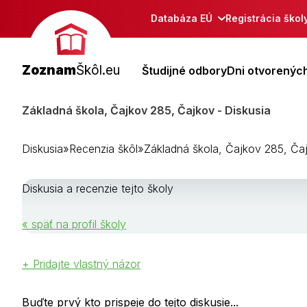
Databáza EÚ
Registrácia škol
Zoznam
Škôl.eu
Študijné odbory
Dni otvorených
Základná škola, Čajkov 285, Čajkov - Diskusia
Diskusia
»
Recenzia škôl
»
Základná škola, Čajkov 285, Ča
Diskusia a recenzie tejto školy
« späť na profil školy
+ Pridajte vlastný názor
Buďte prvý kto prispeje do tejto diskusie...