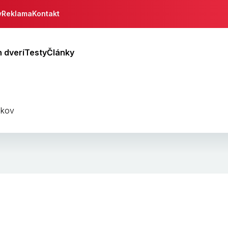
y
Reklama
Kontakt
 dverí
Testy
Články
jkov