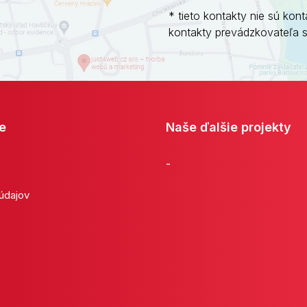
* tieto kontakty nie sú kont
kontakty prevádzkovateľa 
e
Naše ďalšie projekty
-
 údajov