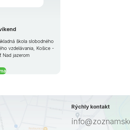
víkend
kladná škola slobodného
ého vzdelávania, Košice -
ť Nad jazerom
íma
Rýchly kontakt
info@zoznamsko