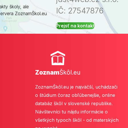
akty školy, ale
IČ: 27547876
servera ZoznamŠkol.eu
Prejsť na kontakt
Zoznam
Škôl.eu
ZoznamŠkôl.eu je najväčší, uchádzači
o štúdium čoraz obľúbenejšie, online
databáz škôl v slovenské republike.
Návštevníci tu nájdu informácie o
všetkých typoch škôl - od materských