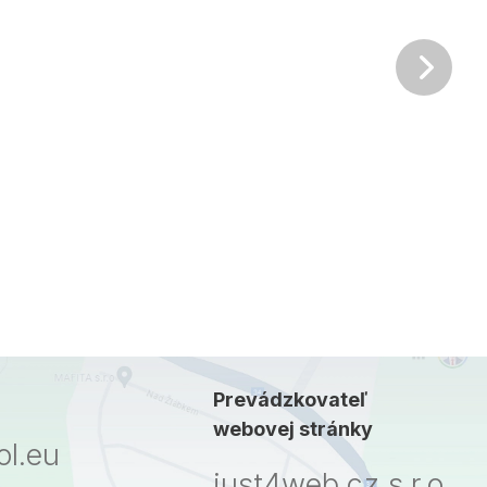
Ďalš
Prevádzkovateľ
webovej stránky
l.eu
just4web.cz s.r.o.