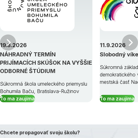
Predchádzajúci
19.8.2026
11.9.2026
NÁHRADNÝ TERMÍN
Slobodný vík
PRIJÍMACÍCH SKÚŠOK NA VYŠŠIE
Súkromná základ
ODBORNÉ ŠTÚDIUM
demokratického v
mestská časť Na
Súkromná škola umeleckého priemyslu
Bohumila Baču, Bratislava-Ružinov
To ma zaujíma
To ma zaujíma
Chcete propagovať svoju školu?