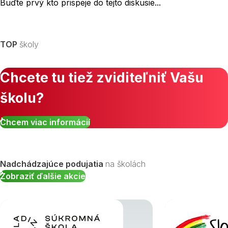
Buďte prvý kto prispeje do tejto diskusie...
TOP
školy
Chcete tu tiež zviditeľniť Vašu
školu?
Chcem viac informácií
Nadchádzajúce podujatia
na školách
Zobraziť ďalšie akcie