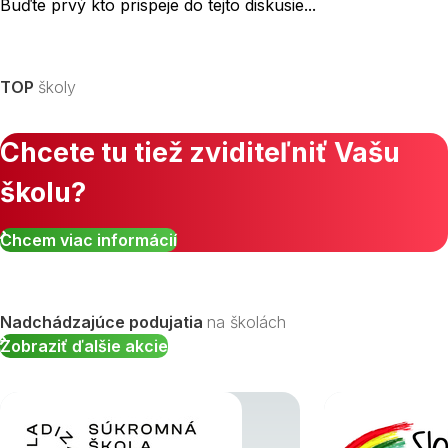
Buďte prvý kto prispeje do tejto diskusie...
TOP
školy
Chcete tu tiež zviditeľniť Vašu
školu?
Chcem viac informácií
Nadchádzajúce podujatia
na školách
Zobraziť ďalšie akcie