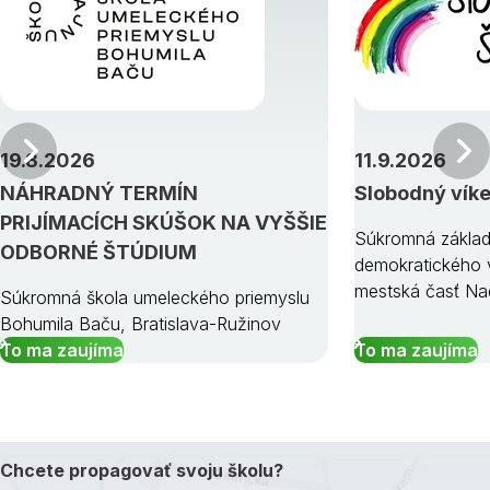
Predchádzajúci
19.8.2026
11.9.2026
NÁHRADNÝ TERMÍN
Slobodný vík
PRIJÍMACÍCH SKÚŠOK NA VYŠŠIE
Súkromná základ
ODBORNÉ ŠTÚDIUM
demokratického v
mestská časť Na
Súkromná škola umeleckého priemyslu
Bohumila Baču, Bratislava-Ružinov
To ma zaujíma
To ma zaujíma
Chcete propagovať svoju školu?