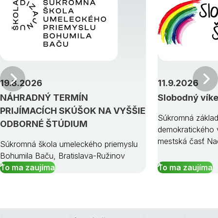
Predchádzajúci
19.8.2026
11.9.2026
NÁHRADNÝ TERMÍN
Slobodný vík
PRIJÍMACÍCH SKÚŠOK NA VYŠŠIE
Súkromná základ
ODBORNÉ ŠTÚDIUM
demokratického v
mestská časť Na
Súkromná škola umeleckého priemyslu
Bohumila Baču, Bratislava-Ružinov
To ma zaujíma
To ma zaujíma