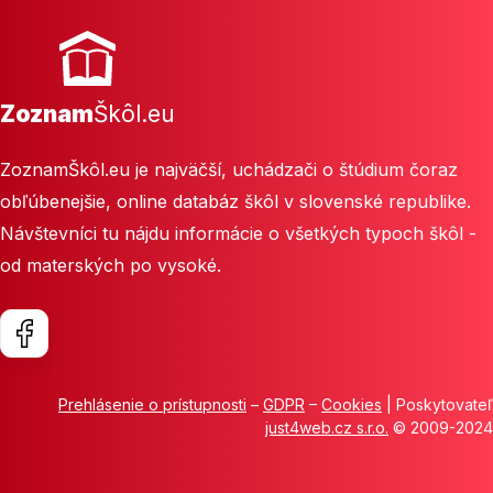
Zoznam
Škôl.eu
ZoznamŠkôl.eu je najväčší, uchádzači o štúdium čoraz
obľúbenejšie, online databáz škôl v slovenské republike.
Návštevníci tu nájdu informácie o všetkých typoch škôl -
od materských po vysoké.
Prehlásenie o prístupnosti
–
GDPR
–
Cookies
| Poskytovateľ
just4web.cz s.r.o.
© 2009-2024