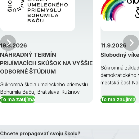
Predchádzajúci
19.8.2026
11.9.2026
NÁHRADNÝ TERMÍN
Slobodný vík
PRIJÍMACÍCH SKÚŠOK NA VYŠŠIE
Súkromná základ
ODBORNÉ ŠTÚDIUM
demokratického v
mestská časť Na
Súkromná škola umeleckého priemyslu
Bohumila Baču, Bratislava-Ružinov
To ma zaujíma
To ma zaujíma
Chcete propagovať svoju školu?