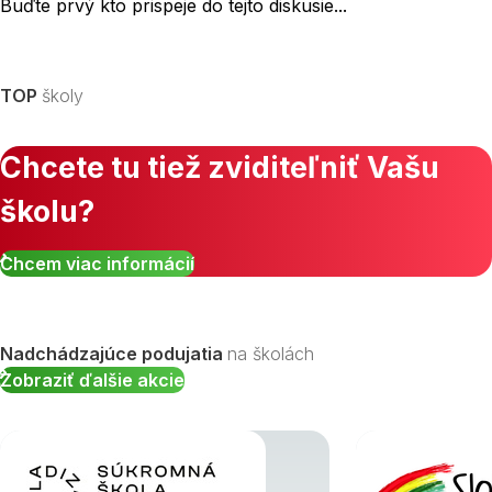
Buďte prvý kto prispeje do tejto diskusie...
TOP
školy
Chcete tu tiež zviditeľniť Vašu
školu?
Chcem viac informácií
Nadchádzajúce podujatia
na školách
Zobraziť ďalšie akcie