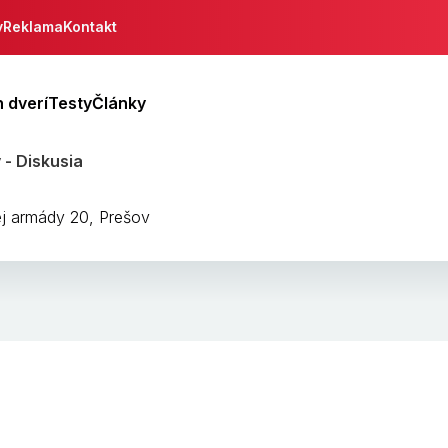
y
Reklama
Kontakt
 dverí
Testy
Články
- Diskusia
j armády 20, Prešov