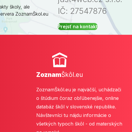
akty školy, ale
IČ: 27547876
servera ZoznamŠkol.eu
Prejsť na kontakt
Zoznam
Škôl.eu
ZoznamŠkôl.eu je najväčší, uchádzači
o štúdium čoraz obľúbenejšie, online
databáz škôl v slovenské republike.
Návštevníci tu nájdu informácie o
všetkých typoch škôl - od materských