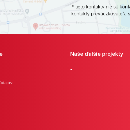
* tieto kontakty nie sú kont
kontakty prevádzkovateľa 
e
Naše ďalšie projekty
-
 údajov