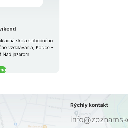
víkend
kladná škola slobodného
ého vzdelávania, Košice -
ť Nad jazerom
íma
Rýchly kontakt
info@zoznamsko