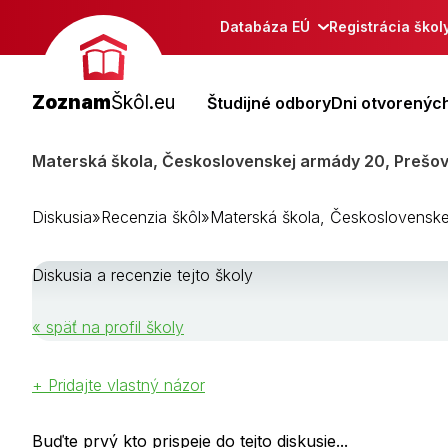
Databáza EÚ
Registrácia škol
Zoznam
Škôl.eu
Študijné odbory
Dni otvorených
Materská škola, Československej armády 20, Prešov 
Diskusia
»
Recenzia škôl
»
Materská škola, Československe
Diskusia a recenzie tejto školy
« späť na profil školy
+ Pridajte vlastný názor
Buďte prvý kto prispeje do tejto diskusie...