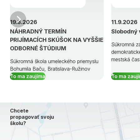
Predchádzajúci
19.8.2026
11.9.2026
NÁHRADNÝ TERMÍN
Slobodný 
PRIJÍMACÍCH SKÚŠOK NA VYŠŠIE
Súkromná zá
ODBORNÉ ŠTÚDIUM
demokratick
mestská čas
Súkromná škola umeleckého priemyslu
Bohumila Baču, Bratislava-Ružinov
To ma zaujíma
To ma zauj
Chcete
propagovať svoju
školu?