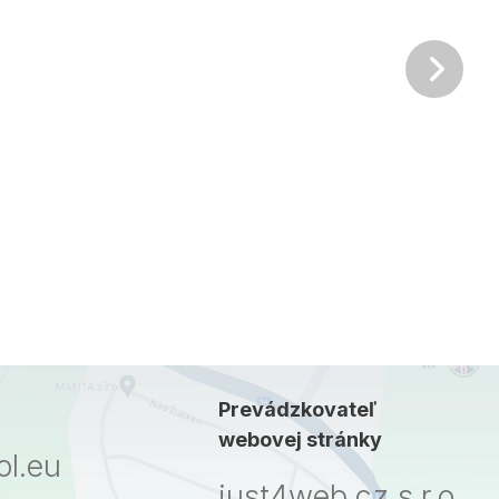
Ďalš
Prevádzkovateľ
webovej stránky
l.eu
just4web.cz s.r.o.