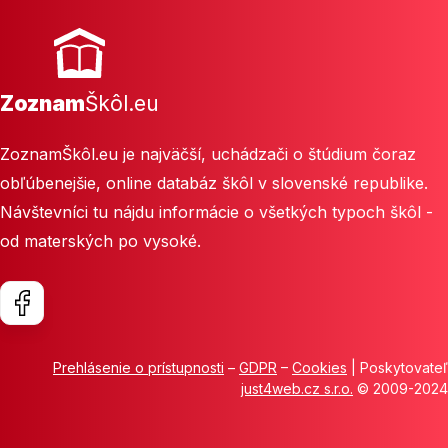
Zoznam
Škôl.eu
ZoznamŠkôl.eu je najväčší, uchádzači o štúdium čoraz
obľúbenejšie, online databáz škôl v slovenské republike.
Návštevníci tu nájdu informácie o všetkých typoch škôl -
od materských po vysoké.
Prehlásenie o prístupnosti
–
GDPR
–
Cookies
| Poskytovateľ
just4web.cz s.r.o.
© 2009-2024