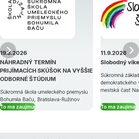
Predchádzajúci
19.8.2026
11.9.2026
NÁHRADNÝ TERMÍN
Slobodný vík
PRIJÍMACÍCH SKÚŠOK NA VYŠŠIE
Súkromná základ
ODBORNÉ ŠTÚDIUM
demokratického v
mestská časť Na
Súkromná škola umeleckého priemyslu
Bohumila Baču, Bratislava-Ružinov
To ma zaujíma
To ma zaujíma