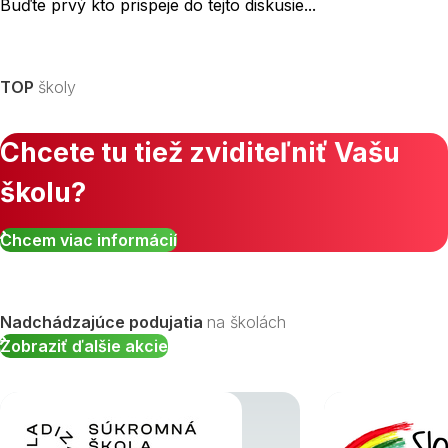
Buďte prvý kto prispeje do tejto diskusie...
TOP
školy
Chcete tu tiež zviditeľniť Vašu
školu?
Chcem viac informácií
Nadchádzajúce podujatia
na školách
Zobraziť ďalšie akcie