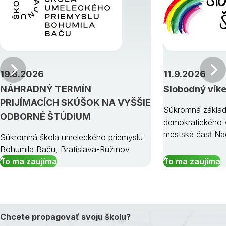
Predchádzajúci
19.8.2026
11.9.2026
NÁHRADNÝ TERMÍN
Slobodný vík
PRIJÍMACÍCH SKÚŠOK NA VYŠŠIE
Súkromná základ
ODBORNÉ ŠTÚDIUM
demokratického v
mestská časť Na
Súkromná škola umeleckého priemyslu
Bohumila Baču, Bratislava-Ružinov
To ma zaujíma
To ma zaujíma
Chcete propagovať svoju školu?