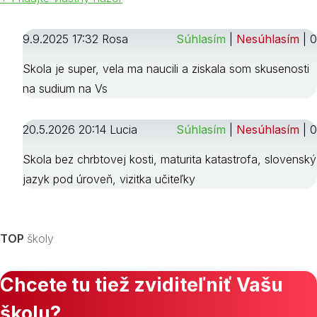
9.9.2025 17:32 Rosa
Súhlasím
|
Nesúhlasím
|
0
Skola je super, vela ma naucili a ziskala som skusenosti
na sudium na Vs
20.5.2026 20:14 Lucia
Súhlasím
|
Nesúhlasím
|
0
Skola bez chrbtovej kosti, maturita katastrofa, slovenský
jazyk pod úroveň, vizitka učiteľky
TOP
školy
Chcete tu tiež zviditeľniť Vašu
školu?