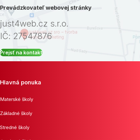
Prevádzkovateľ webovej stránky
just4web.cz s.r.o.
IČ: 27547876
Prejsť na kontakt
Hlavná ponuka
Materské školy
Základné školy
Stredné školy