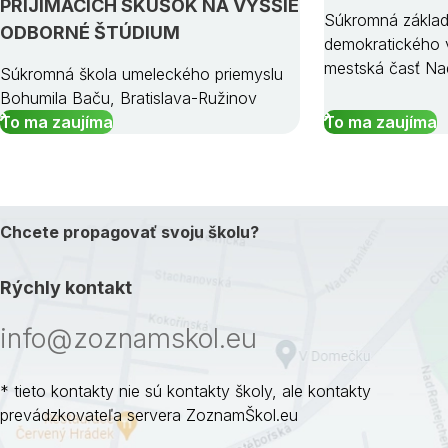
PRIJÍMACÍCH SKÚŠOK NA VYŠŠIE
Súkromná základ
ODBORNÉ ŠTÚDIUM
demokratického v
mestská časť Na
Súkromná škola umeleckého priemyslu
Bohumila Baču, Bratislava-Ružinov
To ma zaujíma
To ma zaujíma
Chcete propagovať svoju školu?
Rýchly kontakt
info@zoznamskol.eu
* tieto kontakty nie sú kontakty školy, ale kontakty
prevádzkovateľa servera ZoznamŠkol.eu