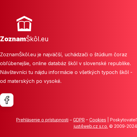
Zoznam
Škôl.eu
ZoznamŠkôl.eu je najväčší, uchádzači o štúdium čoraz
obľúbenejšie, online databáz škôl v slovenské republike.
Návštevníci tu nájdu informácie o všetkých typoch škôl -
od materských po vysoké.
Prehlásenie o prístupnosti
–
GDPR
–
Cookies
| Poskytovateľ
just4web.cz s.r.o.
© 2009-2024