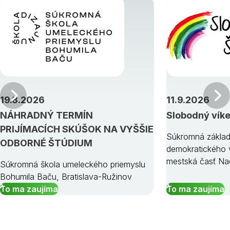
Predchádzajúci
19.8.2026
11.9.2026
NÁHRADNÝ TERMÍN
Slobodný vík
PRIJÍMACÍCH SKÚŠOK NA VYŠŠIE
Súkromná základ
ODBORNÉ ŠTÚDIUM
demokratického v
mestská časť Na
Súkromná škola umeleckého priemyslu
Bohumila Baču, Bratislava-Ružinov
To ma zaujíma
To ma zaujíma