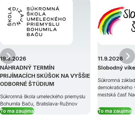
Predchádzajúci
19.8.2026
11.9.2026
NÁHRADNÝ TERMÍN
Slobodný vík
PRIJÍMACÍCH SKÚŠOK NA VYŠŠIE
Súkromná základ
ODBORNÉ ŠTÚDIUM
demokratického v
mestská časť Na
Súkromná škola umeleckého priemyslu
Bohumila Baču, Bratislava-Ružinov
To ma zaujíma
To ma zaujíma