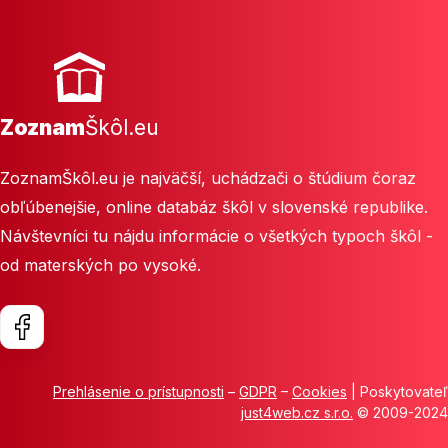
Zoznam
Škôl.eu
ZoznamŠkôl.eu je najväčší, uchádzači o štúdium čoraz
obľúbenejšie, online databáz škôl v slovenské republike.
Návštevníci tu nájdu informácie o všetkých typoch škôl -
od materských po vysoké.
Prehlásenie o prístupnosti
–
GDPR
–
Cookies
| Poskytovateľ
just4web.cz s.r.o.
© 2009-2024