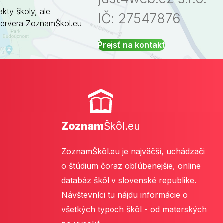
akty školy, ale
IČ: 27547876
servera ZoznamŠkol.eu
Prejsť na kontakt
Zoznam
Škôl.eu
ZoznamŠkôl.eu je najväčší, uchádzači
o štúdium čoraz obľúbenejšie, online
databáz škôl v slovenské republike.
Návštevníci tu nájdu informácie o
všetkých typoch škôl - od materských