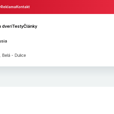
y
Reklama
Kontakt
 dverí
Testy
Články
usia
, Belá - Dulice