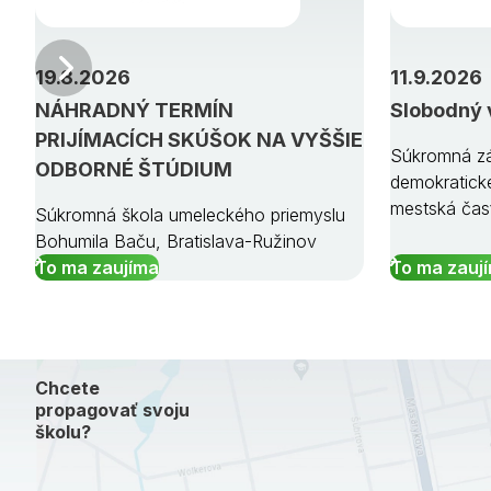
Predchádzajúci
19.8.2026
11.9.2026
NÁHRADNÝ TERMÍN
Slobodný 
PRIJÍMACÍCH SKÚŠOK NA VYŠŠIE
Súkromná zá
ODBORNÉ ŠTÚDIUM
demokratick
mestská čas
Súkromná škola umeleckého priemyslu
Bohumila Baču, Bratislava-Ružinov
To ma zaujíma
To ma zauj
Chcete
propagovať svoju
školu?