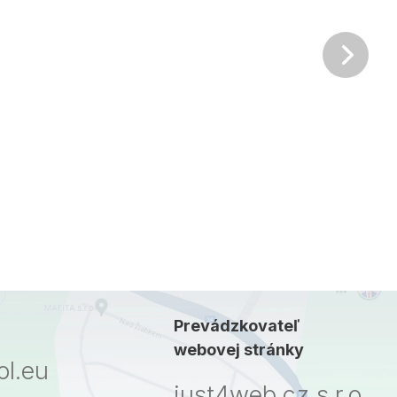
Ďalš
Prevádzkovateľ
webovej stránky
l.eu
just4web.cz s.r.o.