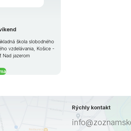
víkend
kladná škola slobodného
ého vzdelávania, Košice -
ť Nad jazerom
íma
Rýchly kontakt
info@zoznamsko