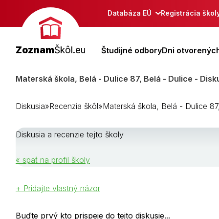
Databáza EÚ
Registrácia škol
Zoznam
Škôl.eu
Študijné odbory
Dni otvorených
Materská škola, Belá - Dulice 87, Belá - Dulice - Disk
Diskusia
»
Recenzia škôl
»
Materská škola, Belá - Dulice 87
Diskusia a recenzie tejto školy
« späť na profil školy
+ Pridajte vlastný názor
Buďte prvý kto prispeje do tejto diskusie...