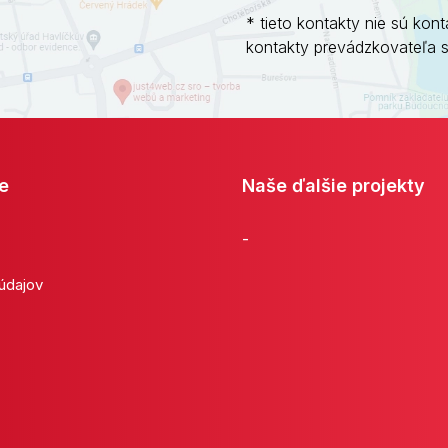
* tieto kontakty nie sú kont
kontakty prevádzkovateľa 
e
Naše ďalšie projekty
-
 údajov