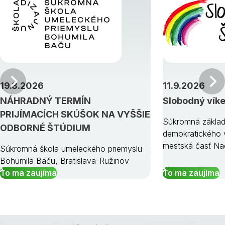
Predchádzajúci
19.8.2026
11.9.2026
NÁHRADNÝ TERMÍN
Slobodný vík
PRIJÍMACÍCH SKÚŠOK NA VYŠŠIE
Súkromná základ
ODBORNÉ ŠTÚDIUM
demokratického v
mestská časť Na
Súkromná škola umeleckého priemyslu
Bohumila Baču, Bratislava-Ružinov
To ma zaujíma
To ma zaujíma