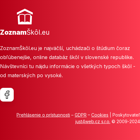
Zoznam
Škôl.eu
ZoznamŠkôl.eu je najväčší, uchádzači o štúdium čoraz
obľúbenejšie, online databáz škôl v slovenské republike.
Návštevníci tu nájdu informácie o všetkých typoch škôl -
od materských po vysoké.
Prehlásenie o prístupnosti
–
GDPR
–
Cookies
| Poskytovateľ
just4web.cz s.r.o.
© 2009-2024