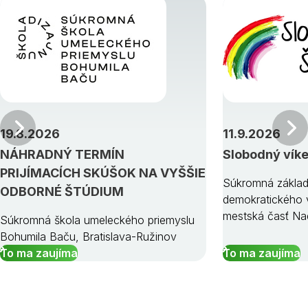
Predchádzajúci
19.8.2026
11.9.2026
NÁHRADNÝ TERMÍN
Slobodný vík
PRIJÍMACÍCH SKÚŠOK NA VYŠŠIE
Súkromná základ
ODBORNÉ ŠTÚDIUM
demokratického v
mestská časť Na
Súkromná škola umeleckého priemyslu
Bohumila Baču, Bratislava-Ružinov
To ma zaujíma
To ma zaujíma