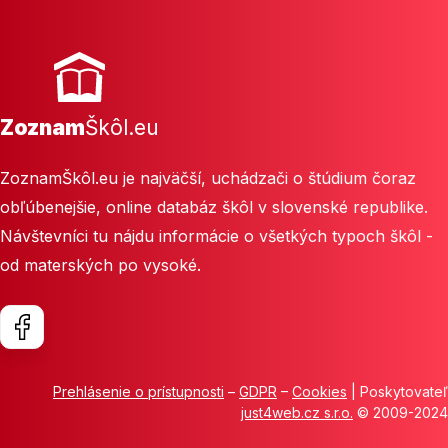
Zoznam
Škôl.eu
ZoznamŠkôl.eu je najväčší, uchádzači o štúdium čoraz
obľúbenejšie, online databáz škôl v slovenské republike.
Návštevníci tu nájdu informácie o všetkých typoch škôl -
od materských po vysoké.
Prehlásenie o prístupnosti
–
GDPR
–
Cookies
| Poskytovateľ
just4web.cz s.r.o.
© 2009-2024