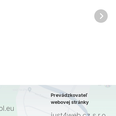
Ďalš
Prevádzkovateľ
webovej stránky
l.eu
just4web.cz s.r.o.