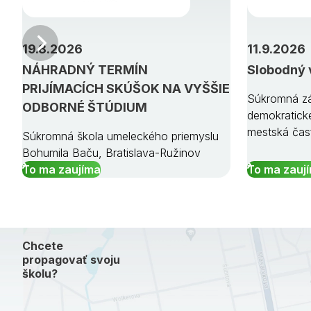
Predchádzajúci
19.8.2026
11.9.2026
NÁHRADNÝ TERMÍN
Slobodný 
PRIJÍMACÍCH SKÚŠOK NA VYŠŠIE
Súkromná zá
ODBORNÉ ŠTÚDIUM
demokratick
mestská čas
Súkromná škola umeleckého priemyslu
Bohumila Baču, Bratislava-Ružinov
To ma zaujíma
To ma zauj
Chcete
propagovať svoju
školu?