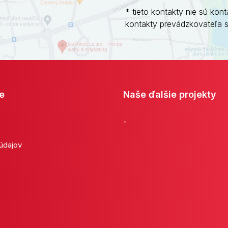
* tieto kontakty nie sú kont
kontakty prevádzkovateľa 
e
Naše ďalšie projekty
-
 údajov