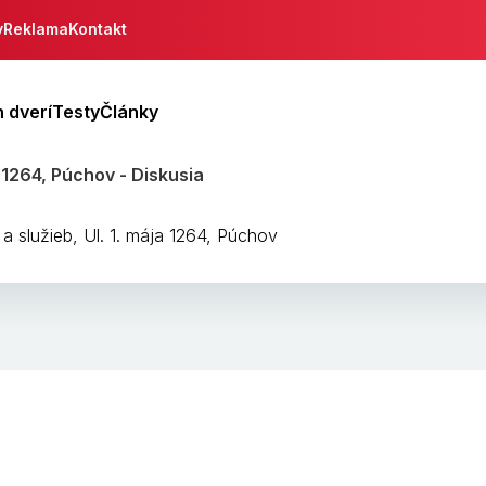
y
Reklama
Kontakt
 dverí
Testy
Články
 1264, Púchov - Diskusia
 služieb, Ul. 1. mája 1264, Púchov