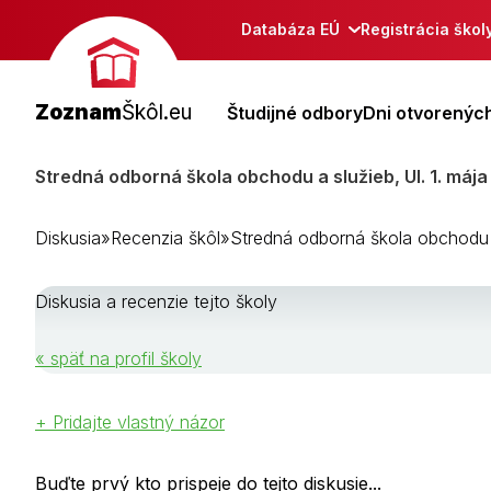
Databáza EÚ
Registrácia škol
Zoznam
Škôl.eu
Študijné odbory
Dni otvorených
Stredná odborná škola obchodu a služieb, Ul. 1. mája
Diskusia
»
Recenzia škôl
»
Stredná odborná škola obchodu a
Diskusia a recenzie tejto školy
« späť na profil školy
+ Pridajte vlastný názor
Buďte prvý kto prispeje do tejto diskusie...