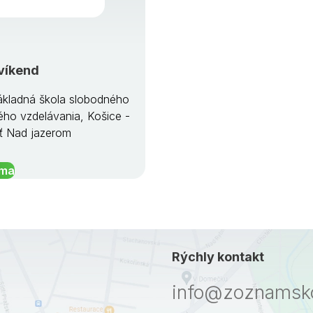
víkend
kladná škola slobodného
ého vzdelávania, Košice -
ť Nad jazerom
íma
Rýchly kontakt
info@zoznamsko