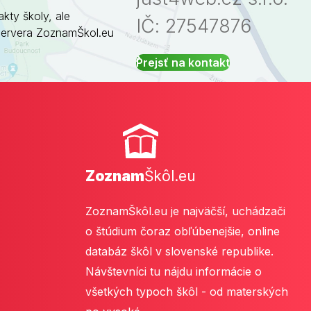
akty školy, ale
IČ: 27547876
servera ZoznamŠkol.eu
Prejsť na kontakt
Zoznam
Škôl.eu
ZoznamŠkôl.eu je najväčší, uchádzači
o štúdium čoraz obľúbenejšie, online
databáz škôl v slovenské republike.
Návštevníci tu nájdu informácie o
všetkých typoch škôl - od materských