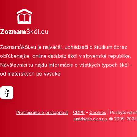
Zoznam
Škôl.eu
ZoznamŠkôl.eu je najväčší, uchádzači o štúdium čoraz
obľúbenejšie, online databáz škôl v slovenské republike.
Návštevníci tu nájdu informácie o všetkých typoch škôl -
od materských po vysoké.
Prehlásenie o prístupnosti
–
GDPR
–
Cookies
| Poskytovateľ
just4web.cz s.r.o.
© 2009-2024