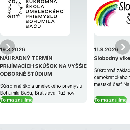
Predchádzajúci
19.8.2026
11.9.2026
NÁHRADNÝ TERMÍN
Slobodný vík
PRIJÍMACÍCH SKÚŠOK NA VYŠŠIE
Súkromná základ
ODBORNÉ ŠTÚDIUM
demokratického v
mestská časť Na
Súkromná škola umeleckého priemyslu
Bohumila Baču, Bratislava-Ružinov
To ma zaujíma
To ma zaujíma