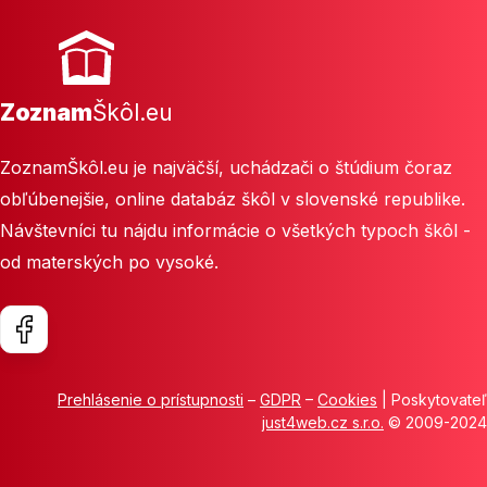
Zoznam
Škôl.eu
ZoznamŠkôl.eu je najväčší, uchádzači o štúdium čoraz
obľúbenejšie, online databáz škôl v slovenské republike.
Návštevníci tu nájdu informácie o všetkých typoch škôl -
od materských po vysoké.
Prehlásenie o prístupnosti
–
GDPR
–
Cookies
| Poskytovateľ
just4web.cz s.r.o.
© 2009-2024