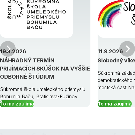
Predchádzajúci
19.8.2026
11.9.2026
NÁHRADNÝ TERMÍN
Slobodný vík
PRIJÍMACÍCH SKÚŠOK NA VYŠŠIE
Súkromná základ
ODBORNÉ ŠTÚDIUM
demokratického v
mestská časť Na
Súkromná škola umeleckého priemyslu
Bohumila Baču, Bratislava-Ružinov
To ma zaujíma
To ma zaujíma