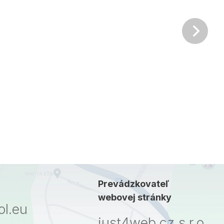
Ďalš
Prevádzkovateľ
webovej stránky
l.eu
just4web.cz s.r.o.