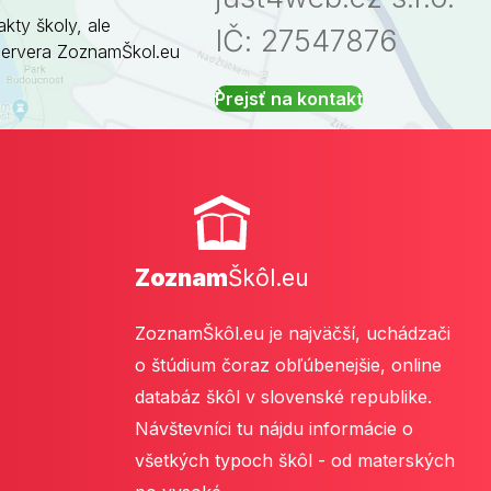
akty školy, ale
IČ: 27547876
servera ZoznamŠkol.eu
Prejsť na kontakt
Zoznam
Škôl.eu
ZoznamŠkôl.eu je najväčší, uchádzači
o štúdium čoraz obľúbenejšie, online
databáz škôl v slovenské republike.
Návštevníci tu nájdu informácie o
všetkých typoch škôl - od materských