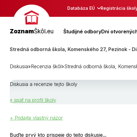
Databáza EÚ
Registrácia škol
Zoznam
Škôl.eu
Študijné odbory
Dni otvorených
Stredná odborná škola, Komenského 27, Pezinok - D
Diskusia
»
Recenzia škôl
»
Stredná odborná škola, Komens
Diskusia a recenzie tejto školy
« späť na profil školy
+ Pridajte vlastný názor
Buďte prvý kto prispeje do tejto diskusie...