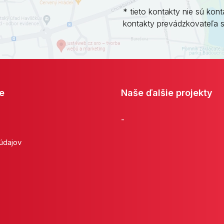
* tieto kontakty nie sú kont
kontakty prevádzkovateľa 
e
Naše ďalšie projekty
-
 údajov