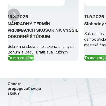
Predchádzajúci
19.8.2026
11.9.2026
NÁHRADNÝ TERMÍN
Slobodný 
PRIJÍMACÍCH SKÚŠOK NA VYŠŠIE
Súkromná zá
ODBORNÉ ŠTÚDIUM
demokratick
mestská čas
Súkromná škola umeleckého priemyslu
Bohumila Baču, Bratislava-Ružinov
To ma zaujíma
To ma zauj
Chcete
propagovať svoju
školu?