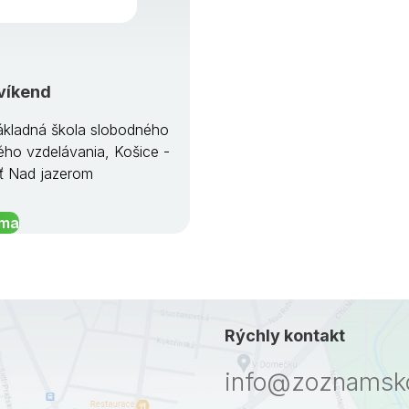
víkend
kladná škola slobodného
ého vzdelávania, Košice -
ť Nad jazerom
íma
Rýchly kontakt
info@zoznamsko