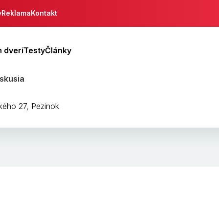
y
Reklama
Kontakt
 dverí
Testy
Články
iskusia
kého 27, Pezinok