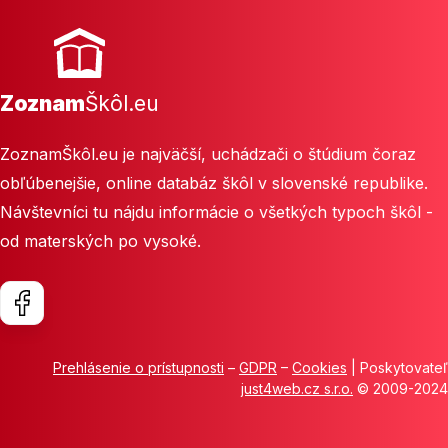
Zoznam
Škôl.eu
ZoznamŠkôl.eu je najväčší, uchádzači o štúdium čoraz
obľúbenejšie, online databáz škôl v slovenské republike.
Návštevníci tu nájdu informácie o všetkých typoch škôl -
od materských po vysoké.
Prehlásenie o prístupnosti
–
GDPR
–
Cookies
| Poskytovateľ
just4web.cz s.r.o.
© 2009-2024