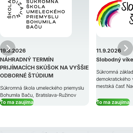
Predchádzajúci
19.8.2026
11.9.2026
NÁHRADNÝ TERMÍN
Slobodný vík
PRIJÍMACÍCH SKÚŠOK NA VYŠŠIE
Súkromná základ
ODBORNÉ ŠTÚDIUM
demokratického v
mestská časť Na
Súkromná škola umeleckého priemyslu
Bohumila Baču, Bratislava-Ružinov
To ma zaujíma
To ma zaujíma