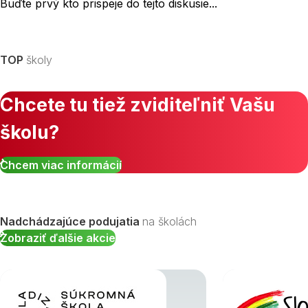
Buďte prvý kto prispeje do tejto diskusie...
TOP
školy
Chcete tu tiež zviditeľniť Vašu
školu?
Chcem viac informácií
Nadchádzajúce podujatia
na školách
Zobraziť ďalšie akcie