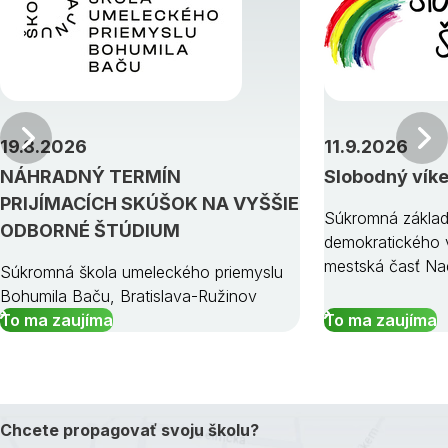
Predchádzajúci
19.8.2026
11.9.2026
NÁHRADNÝ TERMÍN
Slobodný vík
PRIJÍMACÍCH SKÚŠOK NA VYŠŠIE
Súkromná základ
ODBORNÉ ŠTÚDIUM
demokratického v
mestská časť Na
Súkromná škola umeleckého priemyslu
Bohumila Baču, Bratislava-Ružinov
To ma zaujíma
To ma zaujíma
Chcete propagovať svoju školu?