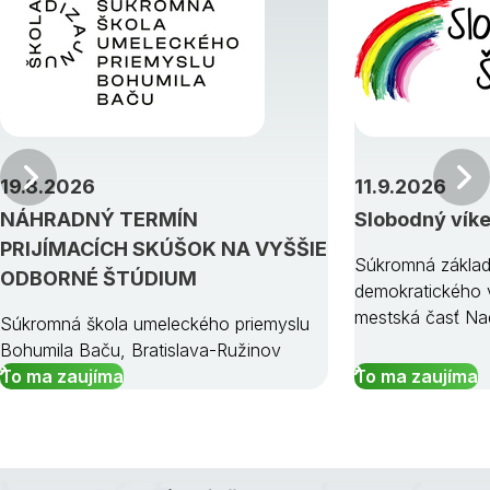
Predchádzajúci
19.8.2026
11.9.2026
NÁHRADNÝ TERMÍN
Slobodný vík
PRIJÍMACÍCH SKÚŠOK NA VYŠŠIE
Súkromná základ
ODBORNÉ ŠTÚDIUM
demokratického v
mestská časť Na
Súkromná škola umeleckého priemyslu
Bohumila Baču, Bratislava-Ružinov
To ma zaujíma
To ma zaujíma