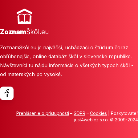
Zoznam
Škôl.eu
ZoznamŠkôl.eu je najväčší, uchádzači o štúdium čoraz
obľúbenejšie, online databáz škôl v slovenské republike.
Návštevníci tu nájdu informácie o všetkých typoch škôl -
od materských po vysoké.
Prehlásenie o prístupnosti
–
GDPR
–
Cookies
| Poskytovateľ
just4web.cz s.r.o.
© 2009-2024